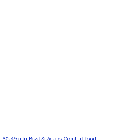
30-45 min
,
Brød & Wraps
,
Comfort food