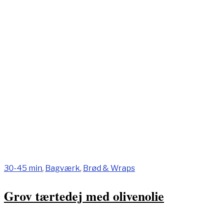
30-45 min
,
Bagværk
,
Brød & Wraps
Grov tærtedej med olivenolie