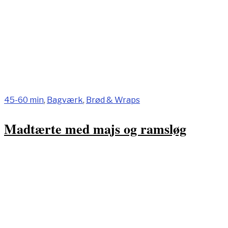
45-60 min
,
Bagværk
,
Brød & Wraps
Madtærte med majs og ramsløg