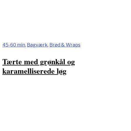
45-60 min
,
Bagværk
,
Brød & Wraps
Tærte med grønkål og
karamelliserede løg