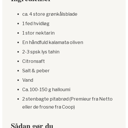
ca. 4 store grønkålsblade
1 fed hvidløg
1 stor nektarin
En håndfuld kalamata oliven
2-3 spsk lys tahin
Citronsaft
Salt & peber
Vand
Ca. 100-150 g halloumi
2 stenbagte pitabrød (Premieur fra Netto
eller de frosne fra Coop)
Sådan gør du