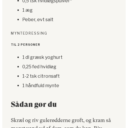
0,5 tsk hvidløgspulver*
1 æg
Peber, evt salt
MYNTEDRESSING
TIL 2 PERSONER
1 dl græsk yoghurt
0,25 fed hvidløg
1-2 tsk citronsaft
1 håndfuld mynte
Sådan gør du
Skræl og riv gulerødderne groft, og kram så