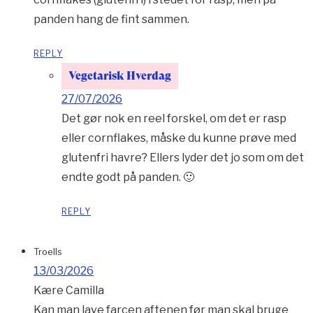
panden hang de fint sammen.
REPLY
Vegetarisk Hverdag
27/07/2026
Det gør nok en reel forskel, om det er rasp
eller cornflakes, måske du kunne prøve med
glutenfri havre? Ellers lyder det jo som om det
endte godt på panden. 🙂
REPLY
Troells
13/03/2026
Kære Camilla
Kan man lave farcen aftenen før man skal bruge