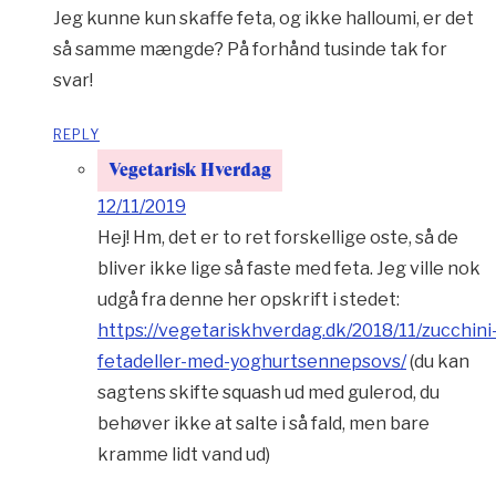
Jeg kunne kun skaffe feta, og ikke halloumi, er det
så samme mængde? På forhånd tusinde tak for
svar!
REPLY
Vegetarisk Hverdag
12/11/2019
Hej! Hm, det er to ret forskellige oste, så de
bliver ikke lige så faste med feta. Jeg ville nok
udgå fra denne her opskrift i stedet:
https://vegetariskhverdag.dk/2018/11/zucchini
fetadeller-med-yoghurtsennepsovs/
(du kan
sagtens skifte squash ud med gulerod, du
behøver ikke at salte i så fald, men bare
kramme lidt vand ud)