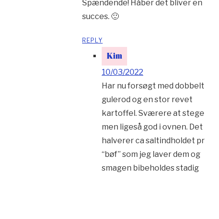
Spændende! Håber det bliver en
succes. 🙂
REPLY
Kim
10/03/2022
Har nu forsøgt med dobbelt
gulerod og en stor revet
kartoffel. Sværere at stege
men ligeså god i ovnen. Det
halverer ca saltindholdet pr
“bøf” som jeg laver dem og
smagen bibeholdes stadig