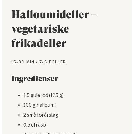
Halloumideller –
vegetariske
frikadeller
15-30 MIN / 7-8 DELLER
Ingredienser
1,5 gulerod (125 g)
100 g halloumi
2 små forårsløg
0,5 dl rasp