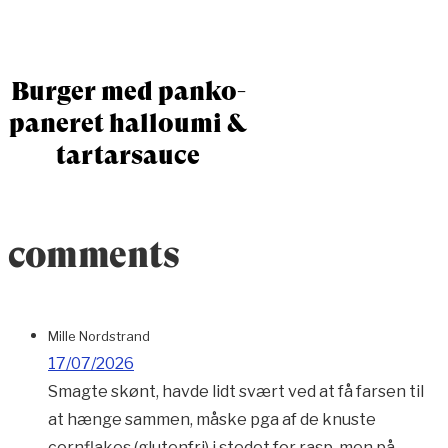
Burger med panko-
paneret halloumi &
tartarsauce
comments
Mille Nordstrand
17/07/2026
Smagte skønt, havde lidt svært ved at få farsen til
at hænge sammen, måske pga af de knuste
cornflakes (glutenfri) i stedet for rasp, men på