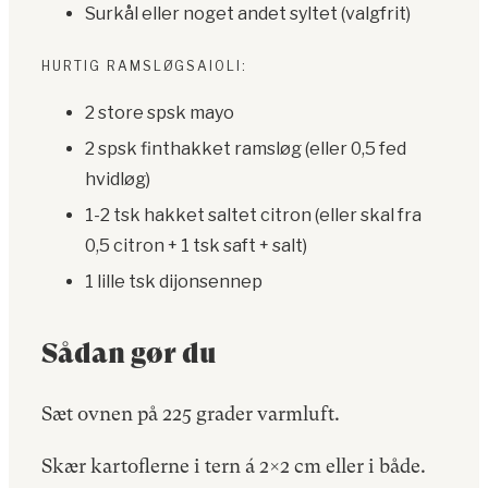
Surkål eller noget andet syltet (valgfrit)
HURTIG RAMSLØGSAIOLI:
2 store spsk mayo
2 spsk finthakket ramsløg (eller 0,5 fed
hvidløg)
1-2 tsk hakket saltet citron (eller skal fra
0,5 citron + 1 tsk saft + salt)
1 lille tsk dijonsennep
Sådan gør du
Sæt ovnen på 225 grader varmluft.
Skær kartoflerne i tern á 2×2 cm eller i både.