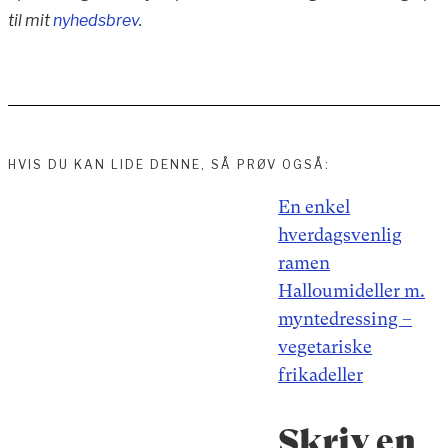
til mit
nyhedsbrev
.
HVIS DU KAN LIDE DENNE, SÅ PRØV OGSÅ:
Indlægsnavigation
En enkel
hverdagsvenlig
ramen
Halloumideller m.
myntedressing –
vegetariske
frikadeller
Skriv en