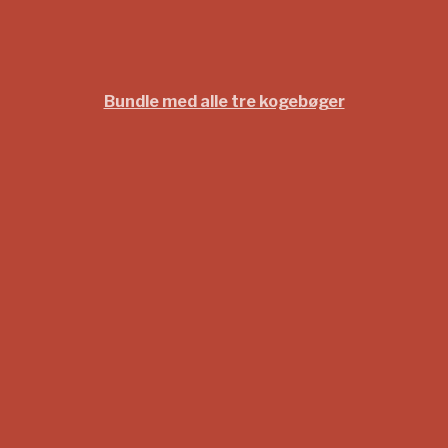
Bundle med alle tre kogebøger
900
kr.
750
kr.