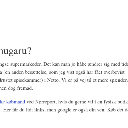
hugaru?
ængse supermarkeder. Det kan man jo håbe ændrer sig med tid
Ma (en anden besættelse, som jeg vist også har fået overbevist
udrustet spisekammer) i Netto. Vi er på vej til et mere spænde
 men dog fremad.
ske købmand
ved Nørreport, hvis du gerne vil i en fysisk butik
e. Her får du lidt links, men google er også din ven. Køb det d