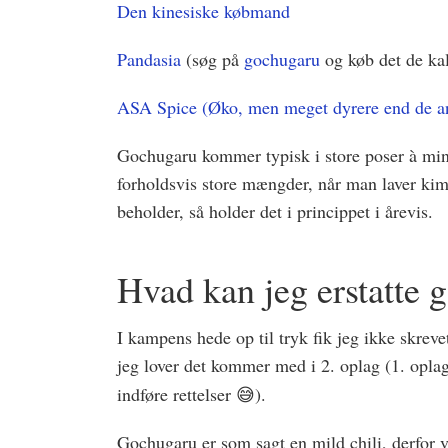
Den kinesiske købmand
Pandasia
(søg på
gochugaru
og køb det de kal
ASA Spice (Øko, men meget dyrere end de an
Gochugaru kommer typisk i store poser à min
forholdsvis store mængder, når man laver kimc
beholder, så holder det i princippet i årevis.
Hvad kan jeg erstatte
I kampens hede op til tryk fik jeg ikke skrevet
jeg lover det kommer med i 2. oplag (1. opla
indføre rettelser 😅).
Gochugaru er som sagt en mild chili, derfor