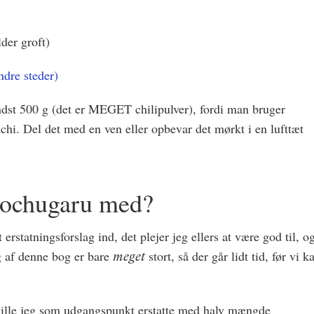
der groft)
dre steder)
dst 500 g (det er MEGET chilipulver), fordi man bruger
hi. Del det med en ven eller opbevar det mørkt i en lufttæt
 gochugaru med?
 erstatningsforslag ind, det plejer jeg ellers at være god til, o
g af denne bog er bare
stort, så der går lidt tid, før vi k
meget
 ville jeg som udgangspunkt erstatte med halv mængde