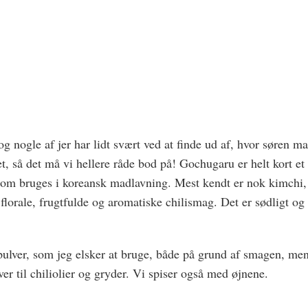
g nogle af jer har lidt svært ved at finde ud af, hvor søren m
t, så det må vi hellere råde bod på! Gochugaru er helt kort et
, som bruges i koreansk madlavning. Mest kendt er nok kimchi,
florale, frugtfulde og aromatiske chilismag. Det er sødligt og
ulver, som jeg elsker at bruge, både på grund af smagen, me
er til chiliolier og gryder. Vi spiser også med øjnene.