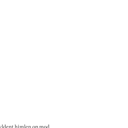
 gyldent himlen op mod