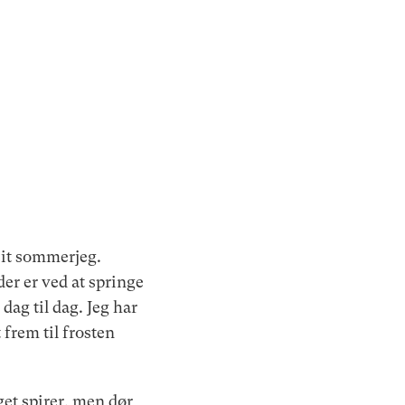
sit sommerjeg.
er er ved at springe
ag til dag. Jeg har
 frem til frosten
get spirer, men dør