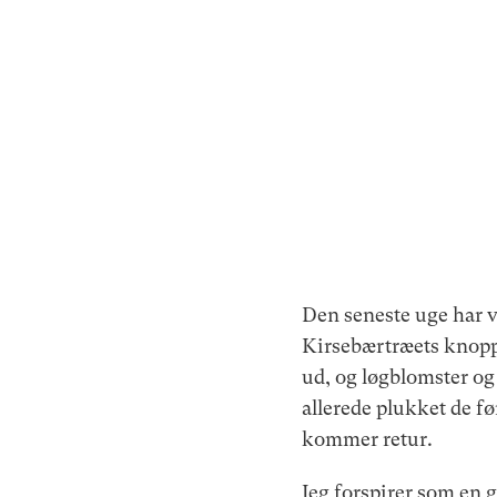
Den seneste uge har væ
Kirsebærtræets knoppe
ud, og løgblomster og 
allerede plukket de fø
kommer retur.
Jeg forspirer som en g