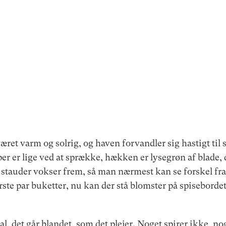
ret varm og solrig, og haven forvandler sig hastigt til 
r er lige ved at sprække, hækken er lysegrøn af blade, d
stauder vokser frem, så man nærmest kan se forskel fra d
rste par buketter, nu kan der stå blomster på spisebordet
al, det går blandet, som det plejer. Noget spirer ikke, no