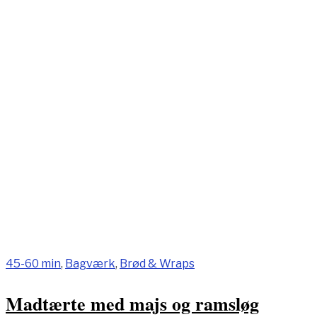
45-60 min
,
Bagværk
,
Brød & Wraps
Madtærte med majs og ramsløg