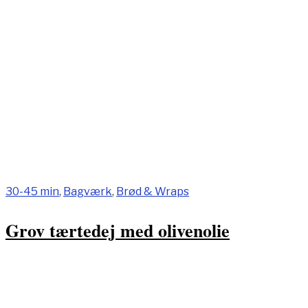
30-45 min
,
Bagværk
,
Brød & Wraps
Grov tærtedej med olivenolie