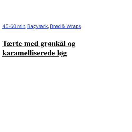
45-60 min
,
Bagværk
,
Brød & Wraps
Tærte med grønkål og
karamelliserede løg