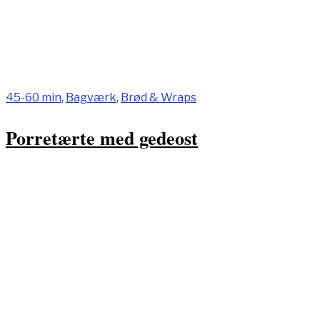
45-60 min
,
Bagværk
,
Brød & Wraps
Porretærte med gedeost