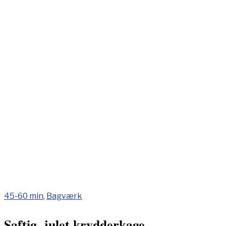
45-60 min
,
Bagværk
Saftig, julet krydderkage