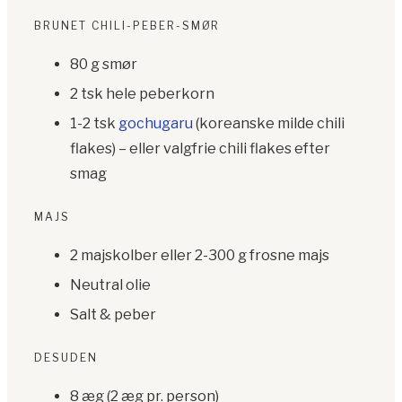
BRUNET CHILI-PEBER-SMØR
80 g smør
2 tsk hele peberkorn
1-2 tsk
gochugaru
(koreanske milde chili
flakes) – eller valgfrie chili flakes efter
smag
MAJS
2 majskolber eller 2-300 g frosne majs
Neutral olie
Salt & peber
DESUDEN
8 æg (2 æg pr. person)