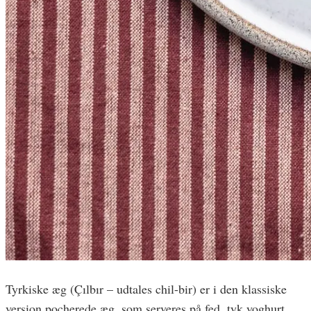
Tyrkiske æg (Çılbır – udtales chil-bir) er i den klassiske
version pocherede æg, som serveres på fed, tyk yoghurt