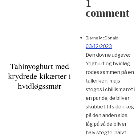
1
comment
Bjarne McDonald
03/12/2023
Den dovne udgave:
Tahinyoghurt med
Yoghurt og hvidløg
rodes sammen på en
krydrede kikærter i
tallerken, majs
hvidløgssmør
steges i chillismøret i
en pande, de bliver
skubbet til siden, æg
på den anden side,
låg på så de bliver
halv stegte, halvt