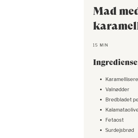
Mad med 
karamell
15 MIN
Ingrediense
Karamellisere
Valnødder
Bredbladet pe
Kalamataoliv
Fetaost
Surdejsbrød