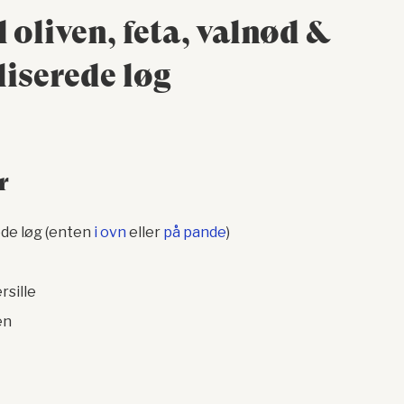
oliven, feta, valnød &
iserede løg
r
de løg (enten
i ovn
eller
på pande
)
rsille
en