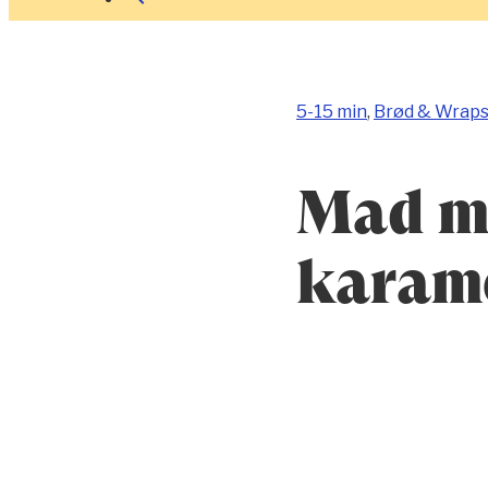
5-15 min
,
Brød & Wrap
Mad me
karame