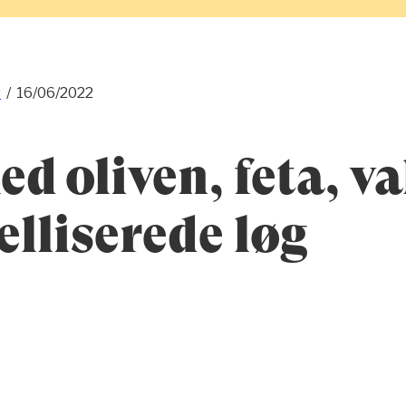
s
/
16/06/2022
d oliven, feta, v
lliserede løg