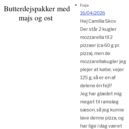
Freja
Butterdejspakker med
16/04/2026
majs og ost
Hej Camilla Skov
Der står 2 kugler
mozzarella til 2
pizzaer (ca 60 g pr.
pizza), men de
mozzarellakugler jeg
plejer at købe, vejer
125 g, så er en af
delene én fejl?
Jeg har glædet mig
meget til ramsløg
sæson, så jeg kunne
lave denne pizza, og
har lige i dag været