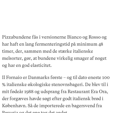
Pizzabundene fås i versionerne Bianco og Rosso og
har haft en lang fermenteringstid på minimum 48
timer, der, sammen med de stærke italienske
melsorter, gør, at bundene virkelig smager af noget
og har en god elasticitet.
Il Fornaio er Danmarks første – og til dato eneste 100
% italienske økologiske stenovnsbageri. De blev til i
mit fødeår 1988 og udsprang fra Restaurant Era Ora,
der forgæves havde søgt efter godt italiensk brød i
København. Så de importerede en bagersvend fra
Perugia og det ene tog det andet.