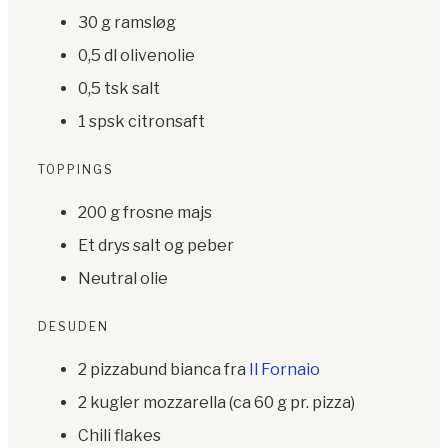
30 g ramsløg
0,5 dl olivenolie
0,5 tsk salt
1 spsk citronsaft
TOPPINGS
200 g frosne majs
Et drys salt og peber
Neutral olie
DESUDEN
2 pizzabund bianca fra
Il Fornaio
2 kugler mozzarella (ca 60 g pr. pizza)
Chili flakes