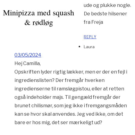
ude og plukke nogle.
Minipizza med squash
De bedste hilsener
& rødløg
fra Freja
REPLY
Laura
03/05/2024
Hej Camilla,
Opskriften lyder rigtig lækker, men er der en fejl i
ingredienslisten? Der fremgår hverken
ingredienserne til ramsløgpistou, eller at retten
også indeholder majs. Til gengæld fremgår der
brunet chilismør, som jeg ikke i fremgangsmåden
kan se hvor skal anvendes. Jeg ved ikke, om det
bare er hos mig, det ser mærkeligt ud?