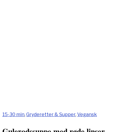
15-30 min
,
Gryderetter & Supper
,
Vegansk
Gulerodssuppe med røde linser