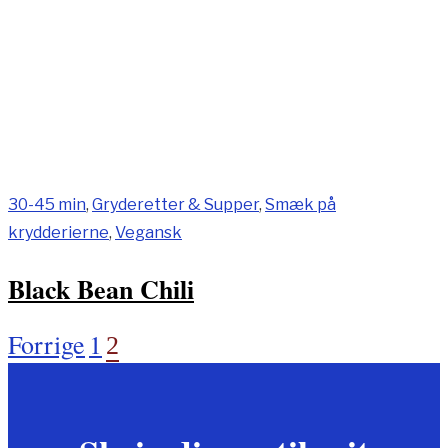
30-45 min
,
Gryderetter & Supper
,
Smæk på
krydderierne
,
Vegansk
Black Bean Chili
Forrige
1
Indlægsinddeling
2