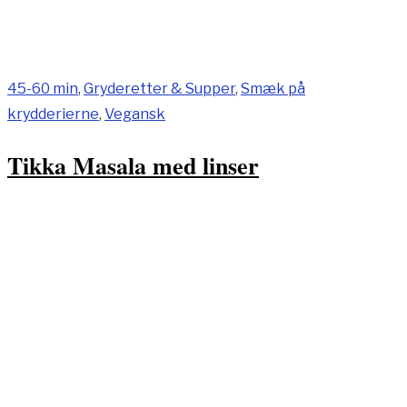
45-60 min
,
Gryderetter & Supper
,
Smæk på
krydderierne
,
Vegansk
Tikka Masala med linser