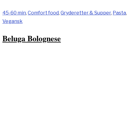
45-60 min
,
Comfort food
,
Gryderetter & Supper
,
Pasta
,
Vegansk
Beluga Bolognese