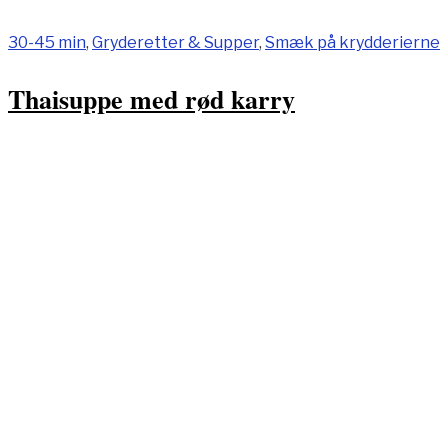
30-45 min
,
Gryderetter & Supper
,
Smæk på krydderierne
Thaisuppe med rød karry