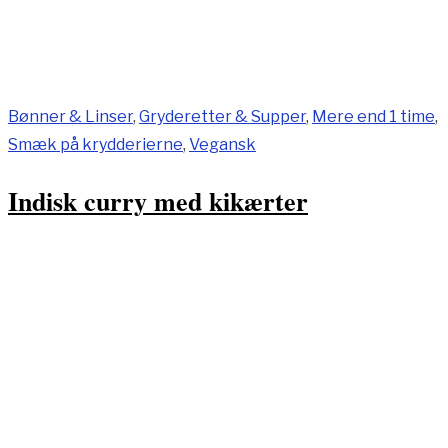
Bønner & Linser
,
Gryderetter & Supper
,
Mere end 1 time
,
Smæk på krydderierne
,
Vegansk
Indisk curry med kikærter