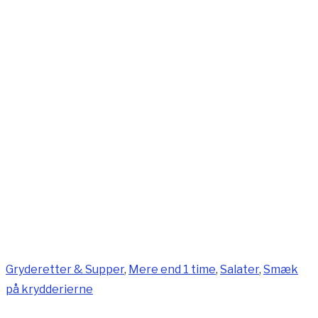
Gryderetter & Supper
,
Mere end 1 time
,
Salater
,
Smæk
på krydderierne