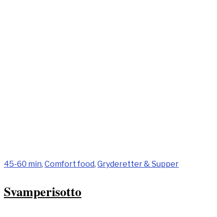
45-60 min
,
Comfort food
,
Gryderetter & Supper
Svamperisotto