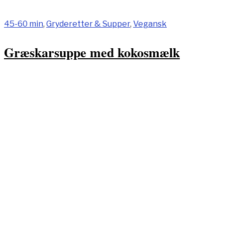
45-60 min
,
Gryderetter & Supper
,
Vegansk
Græskarsuppe med kokosmælk