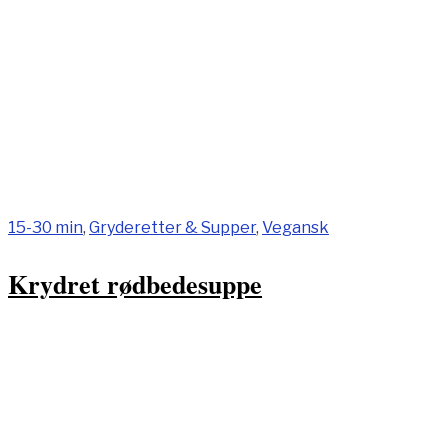
15-30 min
,
Gryderetter & Supper
,
Vegansk
Krydret rødbedesuppe