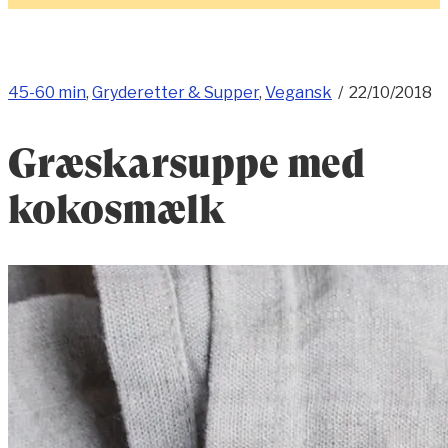
45-60 min
,
Gryderetter & Supper
,
Vegansk
/
22/10/2018
Græskarsuppe med
kokosmælk