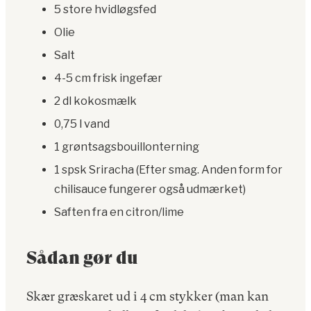
5 store hvidløgsfed
Olie
Salt
4-5 cm frisk ingefær
2 dl kokosmælk
0,75 l vand
1 grøntsagsbouillonterning
1 spsk Sriracha (Efter smag. Anden form for
chilisauce fungerer også udmærket)
Saften fra en citron/lime
Sådan gør du
Skær græskaret ud i 4 cm stykker (man kan