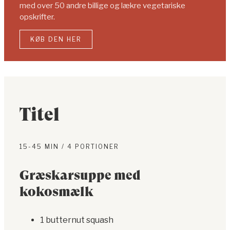
med over 50 andre billige og lækre vegetariske
opskrifter.
KØB DEN HER
Titel
15-45 MIN / 4 PORTIONER
Græskarsuppe med
kokosmælk
1 butternut squash