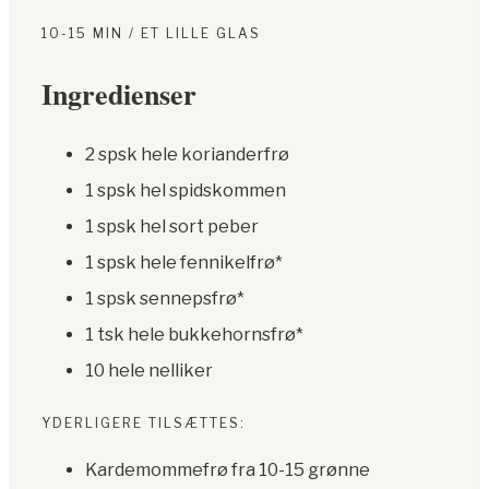
10-15 MIN / ET LILLE GLAS
Ingredienser
2 spsk hele korianderfrø
1 spsk hel spidskommen
1 spsk hel sort peber
1 spsk hele fennikelfrø*
1 spsk sennepsfrø*
1 tsk hele bukkehornsfrø*
10 hele nelliker
YDERLIGERE TILSÆTTES:
Kardemommefrø fra 10-15 grønne