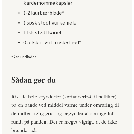
kardemommekapsler
1-2 laurbærblade*
1 spsk stødt gurkemeje
1 tsk stødt kanel
0,5 tsk revet muskatnød*
*Kan undlades
Sådan gør du
Rist de hele krydderier (korianderfrø til nelliker)
på en pande ved middel varme under omrøring til
de dufter rigtig godt og begynder at springe lidt
rundt på panden. Det er meget vigtigt, at de ikke
brænder på.