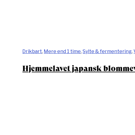
Drikbart
,
Mere end 1 time
,
Sylte & fermentering
,
Hjemmelavet japansk blommev