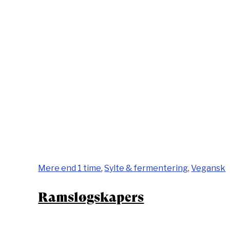
Mere end 1 time
,
Sylte & fermentering
,
Vegansk
Ramsløgskapers