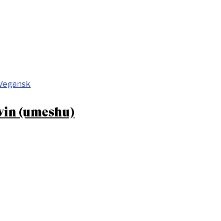
Vegansk
in (umeshu)