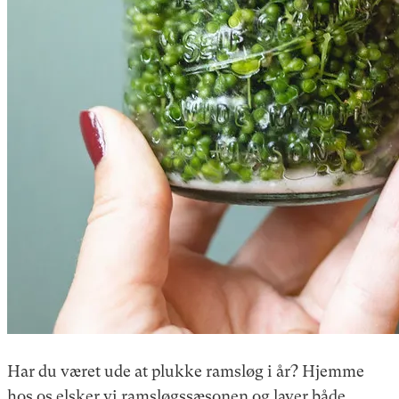
Har du været ude at plukke ramsløg i år? Hjemme
hos os elsker vi ramsløgssæsonen og laver både