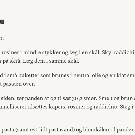
du
r.
rosiner i mindre stykker og læg i en skål. Skyl raddich
r på skrå. Læg dem i samme skål.
 i små buketter som brunes i neutral olie og en klat smø
t pastaen over.
siden, tør panden af og tilsæt 30 g smør. Smelt og brun
amelliseret tilsættes kapers, rosiner og raddichio. Steg 
e pasta (samt evt lidt pastavand) og blomkålen til panden,