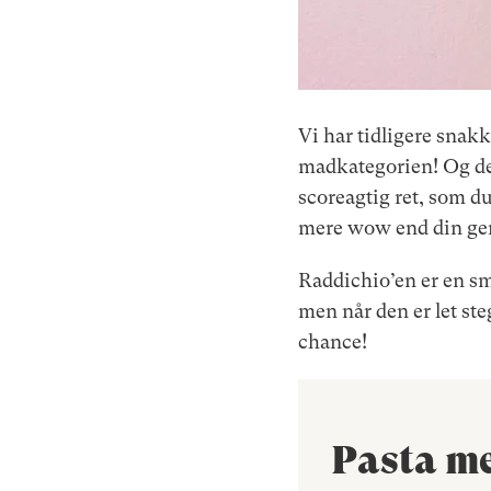
Vi har tidligere snakke
madkategorien! Og den
scoreagtig ret, som du
mere wow end din ge
Raddichio’en er en sma
men når den er let ste
chance!
Pasta me