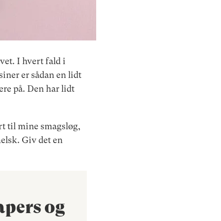
et. I hvert fald i
ner er sådan en lidt
re på. Den har lidt
rt til mine smagsløg,
melsk. Giv det en
apers og