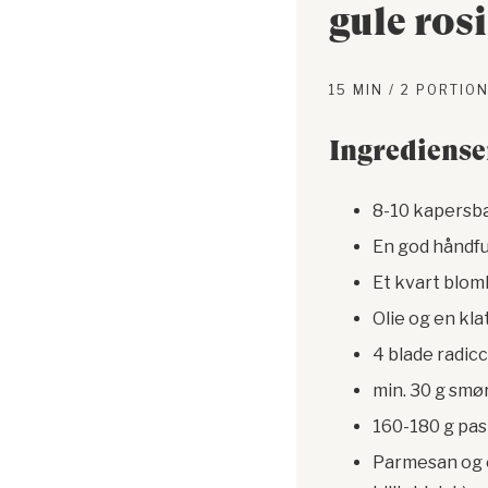
gule ros
15 MIN / 2 PORTIO
Ingrediense
8-10 kapersbær
En god håndful
Et kvart blom
Olie og en kla
4 blade radicch
min. 30 g smø
160-180 g pas
Parmesan og ev