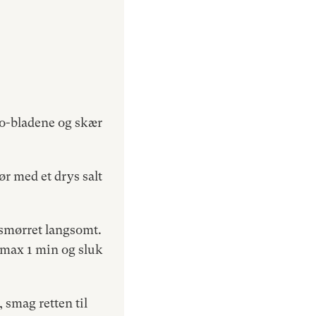
io-bladene og skær
r med et drys salt
 smørret langsomt.
i max 1 min og sluk
 smag retten til