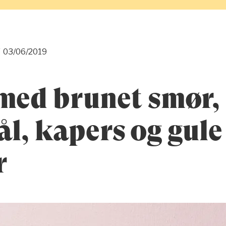
/
03/06/2019
med brunet smør,
l, kapers og gule
r