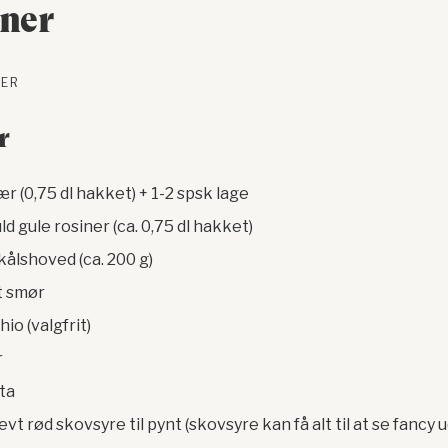
iner
NER
r
 (0,75 dl hakket) + 1-2 spsk lage
d gule rosiner (ca. 0,75 dl hakket)
kålshoved (ca. 200 g)
t smør
io (valgfrit)
r
ta
t rød skovsyre til pynt (skovsyre kan få alt til at se fancy u