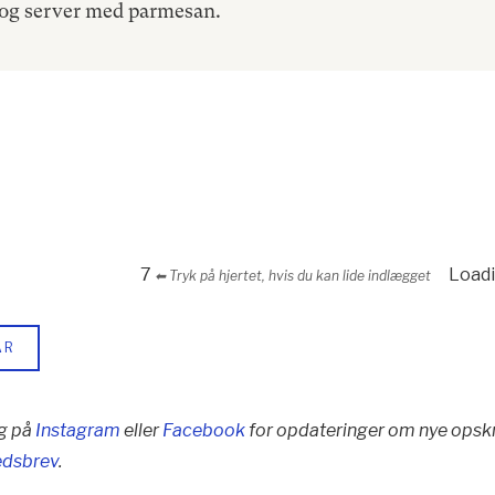
 og server med parmesan.
7
Loadi
⬅︎ Tryk på hjertet, hvis du kan lide indlægget
AR
g på
Instagram
eller
Facebook
for opdateringer om nye opskr
edsbrev
.