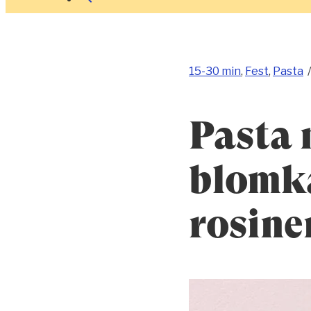
15-30 min
,
Fest
,
Pasta
Pasta 
blomkå
rosine