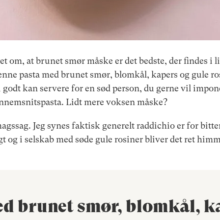
t om, at brunet smør måske er det bedste, der findes i liv
ne pasta med brunet smør, blomkål, kapers og gule rosi
 godt kan servere for en sød person, du gerne vil impone
nnemsnitspasta. Lidt mere voksen måske?
gssag. Jeg synes faktisk generelt raddichio er for bitte
gt og i selskab med søde gule rosiner bliver det ret him
d brunet smør, blomkål, k