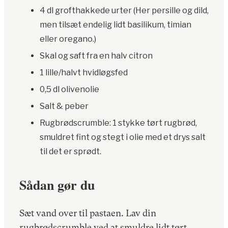
4 dl grofthakkede urter (Her persille og dild,
men tilsæt endelig lidt basilikum, timian
eller oregano.)
Skal og saft fra en halv citron
1 lille/halvt hvidløgsfed
0,5 dl olivenolie
Salt & peber
Rugbrødscrumble: 1 stykke tørt rugbrød,
smuldret fint og stegt i olie med et drys salt
til det er sprødt.
Sådan gør du
Sæt vand over til pastaen. Lav din
rugbrødscrumble ved at smuldre lidt tørt