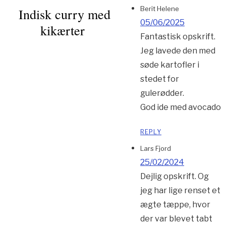
Berit Helene
Indisk curry med
05/06/2025
kikærter
Fantastisk opskrift.
Jeg lavede den med
søde kartofler i
stedet for
gulerødder.
God ide med avocado
REPLY
Lars Fjord
25/02/2024
Dejlig opskrift. Og
jeg har lige renset et
ægte tæppe, hvor
der var blevet tabt