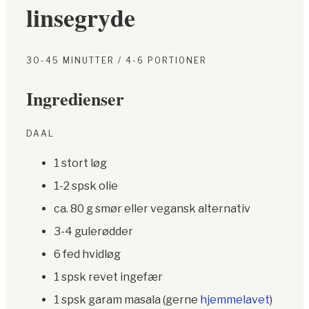
linsegryde
30-45 MINUTTER / 4-6 PORTIONER
Ingredienser
DAAL
1 stort løg
1-2 spsk olie
ca. 80 g smør eller vegansk alternativ
3-4 gulerødder
6 fed hvidløg
1 spsk revet ingefær
1 spsk garam masala (gerne
hjemmelavet
)