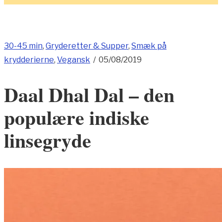
30-45 min
,
Gryderetter & Supper
,
Smæk på
krydderierne
,
Vegansk
/
05/08/2019
Daal Dhal Dal – den
populære indiske
linsegryde