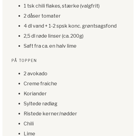
1 tsk chili flakes, stærke (valgfrit)
2 dåser tomater
4 dl vand + 1-2 spsk konc. grøntsagsfond
2,5 dl røde linser (ca. 200g)
Saft fra ca. en halv lime
PÅ TOPPEN
2 avokado
Creme fraiche
Koriander
Syltede rødløg
Ristede kerner/nødder
Chili
Lime