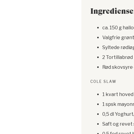
Ingrediense
ca. 150 g hall
Valgfrie grøn
Syltede rødløg
2 Tortillabrød
Rød skovsyre (
COLE SLAW
1 kvart hoved
1 spsk mayon
0,5 dl Yoghurt
Saft og revet s
0,5 fed revet 