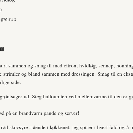
p
ng/sirup
du
rt sammen og smag til med citron, hvidløg, sennep, honning 
ine strimler og bland sammen med dressingen. Smag til en ekst
rlige side.
grøntsager ud. Steg halloumien ved mellemvarme til den er g
rød på en brandvarm pande og server!
e rød skovsyre stående i køkkenet, jeg spiser i hvert fald også