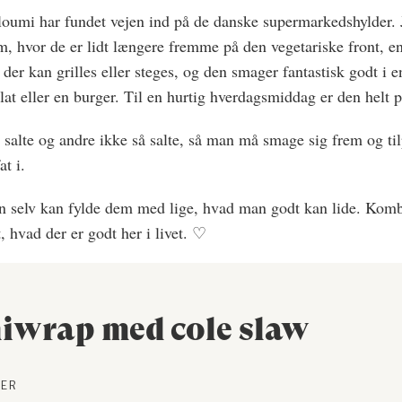
lloumi har fundet vejen ind på de danske supermarkedshylder. 
m, hvor de er lidt længere fremme på den vegetariske front, e
, der kan grilles eller steges, og den smager fantastisk godt 
lat eller en burger. Til en hurtig hverdagsmiddag er den helt p
salte og andre ikke så salte, så man må smage sig frem og tilp
t i.
n selv kan fylde dem med lige, hvad man godt kan lide. Kombi
, hvad der er godt her i livet. ♡
iwrap med cole slaw
NER