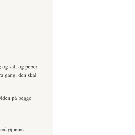
og salt og peber.
ra gang, den skal
ylden på begge
 med øjnene.