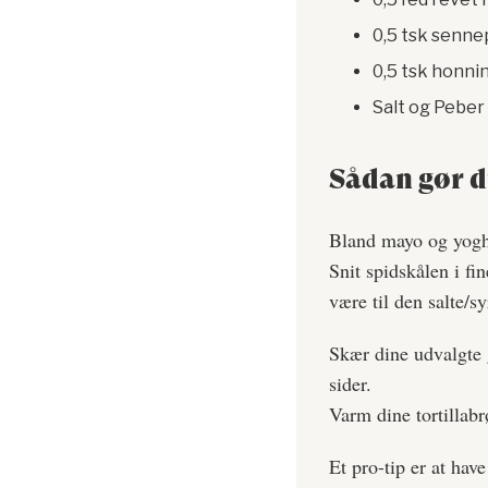
0,5 tsk senne
0,5 tsk honni
Salt og Peber
Sådan gør 
Bland mayo og yoghu
Snit spidskålen i f
være til den salte/sy
Skær dine udvalgte 
sider.
Varm dine tortillab
Et pro-tip er at hav