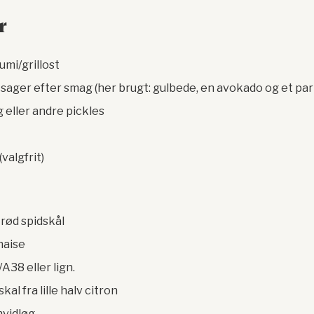
r
oumi/grillost
tsager efter smag (her brugt: gulbede, en avokado og et pa
 eller andre pickles
valgfrit)
 rød spidskål
naise
/A38 eller lign.
kal fra lille halv citron
hvidløg