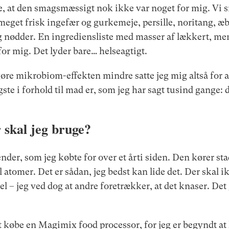
 at den smagsmæssigt nok ikke var noget for mig. Vi sn
meget frisk ingefær og gurkemeje, persille, noritang, æb
g nødder. En ingrediensliste med masser af lækkert, men
 for mig. Det lyder bare… helseagtigt.
gøre mikrobiom-effekten mindre satte jeg mig altså for 
igste i forhold til mad er, som jeg har sagt tusind gange:
 skal jeg bruge?
nder, som jeg købte for over et årti siden. Den kører st
il atomer. Det er sådan, jeg bedst kan lide det. Der skal 
del – jeg ved dog at andre foretrækker, at det knaser. D
t købe en Magimix food processor, for jeg er begyndt at 