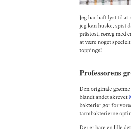
Jeg har haft lyst til 
jeg kan huske, spist
prästost, røræg med cr
at være noget speciel
toppings!
Professorens g
Den originale grønne 
blandt andet skrevet
bakterier gør for vor
tarmbakterierne optim
Der er bare en lille de