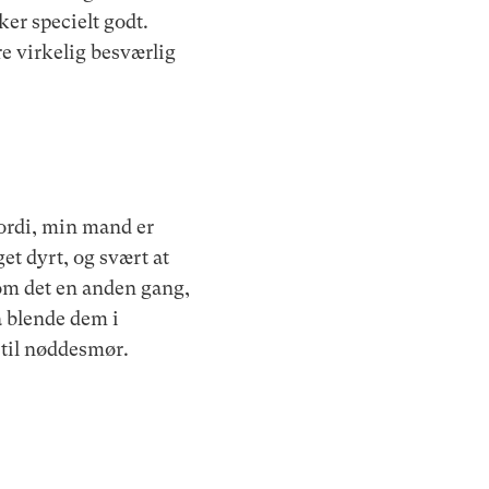
er specielt godt.
e virkelig besværlig
fordi, min mand er
t dyrt, og svært at
 om det en anden gang,
å blende dem i
 til nøddesmør.