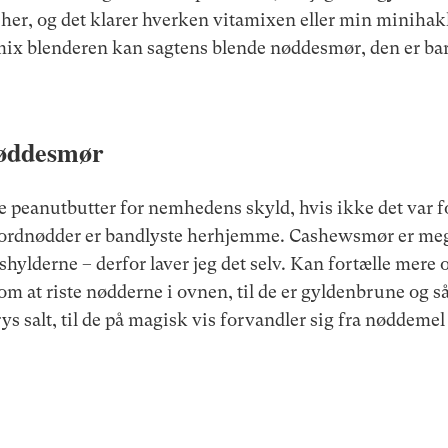
her, og det klarer hverken vitamixen eller min minihakk
tamix blenderen kan sagtens blende nøddesmør, den er bar
øddesmør
be peanutbutter for nemhedens skyld, hvis ikke det var 
 jordnødder er bandlyste herhjemme. Cashewsmør er mege
hylderne – derfor laver jeg det selv. Kan fortælle mere
om at riste nødderne i ovnen, til de er gyldenbrune og s
s salt, til de på magisk vis forvandler sig fra nøddemel