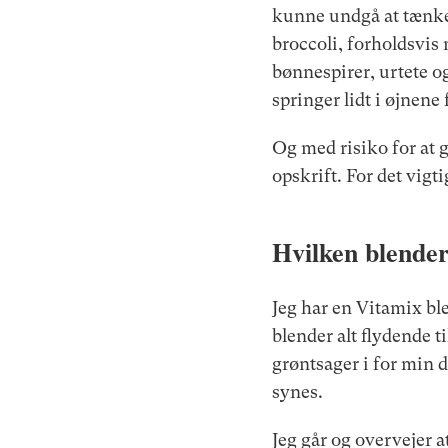
kunne undgå at tænke,
broccoli, forholdsvis 
bønnespirer, urtete o
springer lidt i øjnene
Og med risiko for at 
opskrift. For det vigt
Hvilken blender
Jeg har en Vitamix ble
blender alt flydende t
grøntsager i for min 
synes.
Jeg går og overvejer a