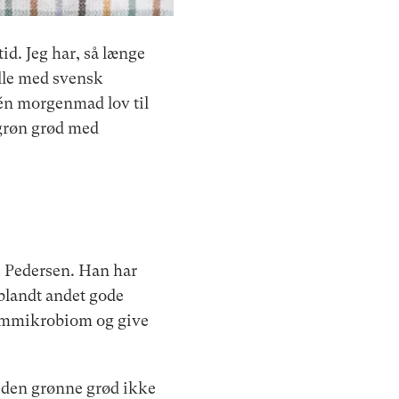
tid. Jeg har, så længe
lle med svensk
 dén morgenmad lov til
 grøn grød med
e Pedersen. Han har
blandt andet gode
tarmmikrobiom og give
il den grønne grød ikke