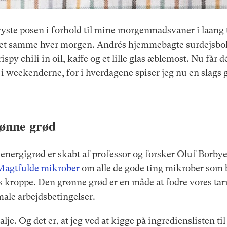
at ryste posen i forhold til mine morgenmadsvaner i laang 
 det samme hver morgen. Andrés hjemmebagte surdejsbo
ispy chili in oil, kaffe og et lille glas æblemost. Nu får
t i weekenderne, for i hverdagene spiser jeg nu en slags
rønne grød
energigrød er skabt af professor og forsker Oluf Borby
Magtfulde mikrober
om alle de gode ting mikrober som 
es kroppe. Den grønne grød er en måde at fodre vores 
ale arbejdsbetingelser.
talje. Og det er, at jeg ved at kigge på ingredienslisten t