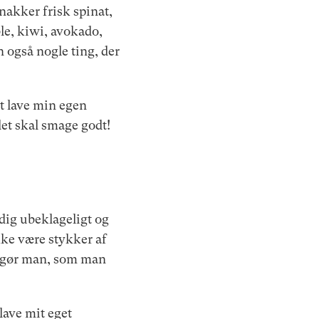
akker frisk spinat,
le, kiwi, avokado,
 også nogle ting, der
at lave min egen
 det skal smage godt!
adig ubeklageligt og
ikke være stykker af
et gør man, som man
lave mit eget