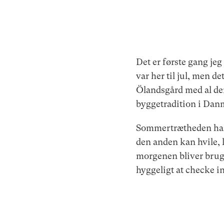
Det er første gang jeg
var her til jul, men d
Ölandsgård med al de
byggetradition i Danm
Sommertrætheden har m
den anden kan hvile, læ
morgenen bliver brugt
hyggeligt at checke in