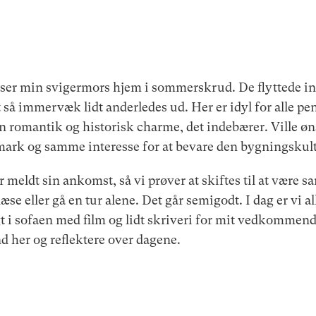
 ser min svigermors hjem i sommerskrud. De flyttede ind 
et så immervæk lidt anderledes ud. Her er idyl for alle p
n romantik og historisk charme, det indebærer. Ville 
ark og samme interesse for at bevare den bygningskultu
eldt sin ankomst, så vi prøver at skiftes til at være 
se eller gå en tur alene. Det går semigodt. I dag er vi all
 i sofaen med film og lidt skriveri for mit vedkommende
d her og reflektere over dagene.