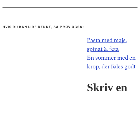
HVIS DU KAN LIDE DENNE, SÅ PRØV OGSÅ:
Indlægsnavigation
Pasta med majs,
spinat & feta
En sommer med en
krop, der føles godt
Skriv en