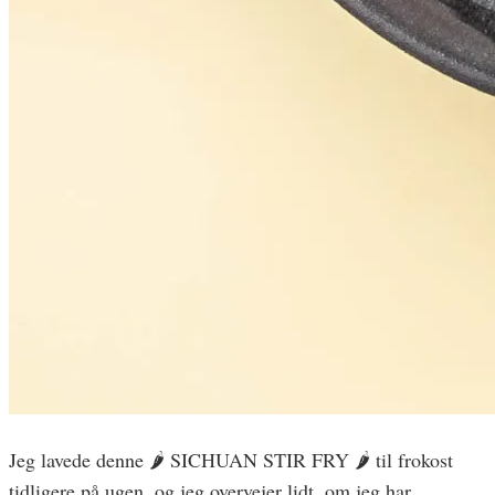
Jeg lavede denne 🌶 SICHUAN STIR FRY 🌶 til frokost
tidligere på ugen, og jeg overvejer lidt, om jeg har