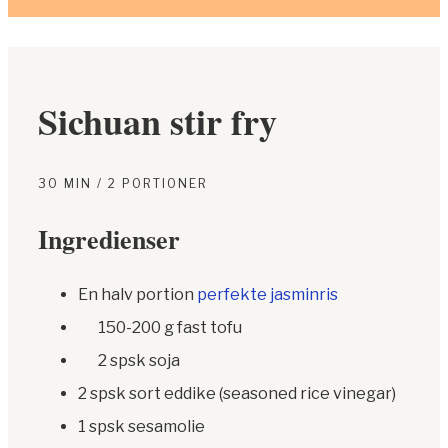
Sichuan stir fry
30 MIN / 2 PORTIONER
Ingredienser
En halv portion
perfekte jasminris
150-200 g fast tofu
2 spsk soja
2 spsk sort eddike (seasoned rice vinegar)
1 spsk sesamolie