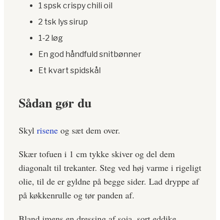
1 spsk crispy chili oil
2 tsk lys sirup
1-2 løg
En god håndfuld snitbønner
Et kvart spidskål
Sådan gør du
Skyl
risene
og sæt dem over.
Skær tofuen i 1 cm tykke skiver og del dem
diagonalt til trekanter. Steg ved høj varme i rigeligt
olie, til de er gyldne på begge sider. Lad dryppe af
på køkkenrulle og tør panden af.
Bland imens en dressing af soja, sort eddike,