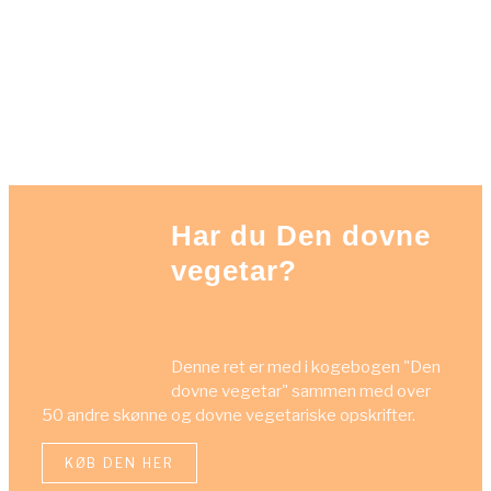
Har du Den dovne
vegetar?
Denne ret er med i kogebogen "Den
dovne vegetar" sammen med over
50 andre skønne og dovne vegetariske opskrifter.
KØB DEN HER