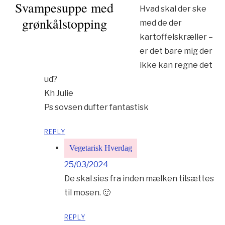
Svampesuppe med
Hvad skal der ske
grønkålstopping
med de der
kartoffelskræller –
er det bare mig der
ikke kan regne det
ud?
Kh Julie
Ps sovsen dufter fantastisk
REPLY
Vegetarisk Hverdag
25/03/2024
De skal sies fra inden mælken tilsættes
til mosen. 🙂
REPLY