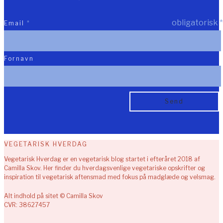
obligatorisk
*
Email
*
Fornavn
VEGETARISK HVERDAG
Vegetarisk Hverdag er en vegetarisk blog startet i efteråret 2018 af
Camilla Skov. Her finder du hverdagsvenlige vegetariske opskrifter og
inspiration til vegetarisk aftensmad med fokus på madglæde og velsmag.
Alt indhold på sitet © Camilla Skov
CVR: 38627457