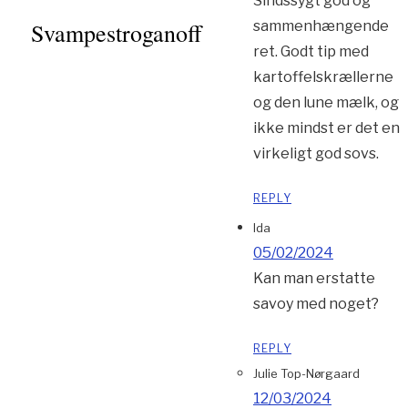
Sindssygt god og
Svampestroganoff
sammenhængende
ret. Godt tip med
kartoffelskrællerne
og den lune mælk, og
ikke mindst er det en
virkeligt god sovs.
REPLY
Ida
05/02/2024
Kan man erstatte
savoy med noget?
REPLY
Julie Top-Nørgaard
12/03/2024