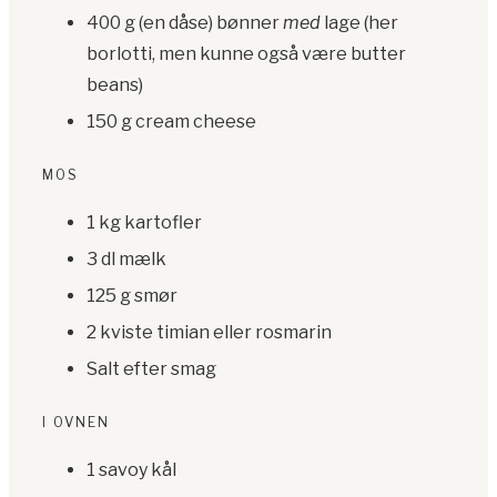
400 g (en dåse) bønner
med
lage (her
borlotti, men kunne også være butter
beans)
150 g cream cheese
MOS
1 kg kartofler
3 dl mælk
125 g smør
2 kviste timian eller rosmarin
Salt efter smag
I OVNEN
1 savoy kål