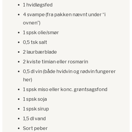
1 hvidløgsfed
4 svampe (fra pakken nævnt under “i
ovnen”)
1 spsk olie/smør
0,5 tsk salt
2 laurbærblade
2 kviste timian eller rosmarin
0,5 dl vin (både hvidvin og rødvin fungerer
her)
1 spsk miso eller konc. grøntsagsfond
1 spsk soja
1 spsk sirup
1,5 dl vand
Sort peber