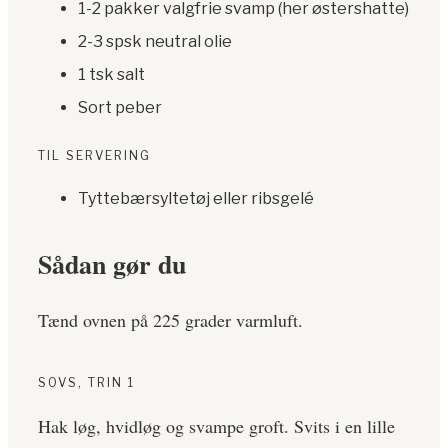
1-2 pakker valgfrie svamp (her østershatte)
2-3 spsk neutral olie
1 tsk salt
Sort peber
TIL SERVERING
Tyttebærsyltetøj eller ribsgelé
Sådan gør du
Tænd ovnen på 225 grader varmluft.
SOVS, TRIN 1
Hak løg, hvidløg og svampe groft. Svits i en lille