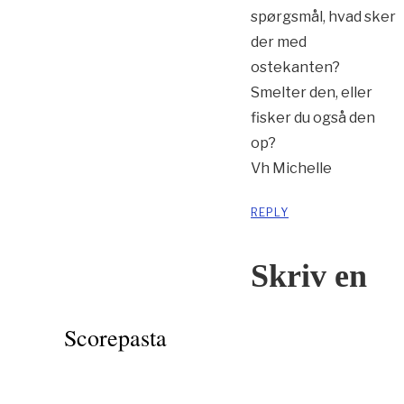
spørgsmål, hvad sker
der med
ostekanten?
Smelter den, eller
fisker du også den
op?
Vh Michelle
REPLY
Skriv en
Scorepasta