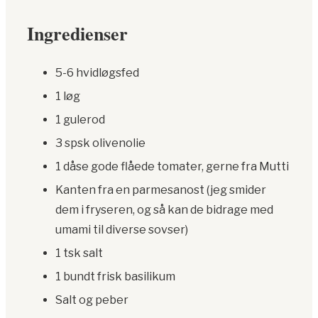
Ingredienser
5-6 hvidløgsfed
1 løg
1 gulerod
3 spsk olivenolie
1 dåse gode flåede tomater, gerne fra Mutti
Kanten fra en parmesanost (jeg smider
dem i fryseren, og så kan de bidrage med
umami til diverse sovser)
1 tsk salt
1 bundt frisk basilikum
Salt og peber