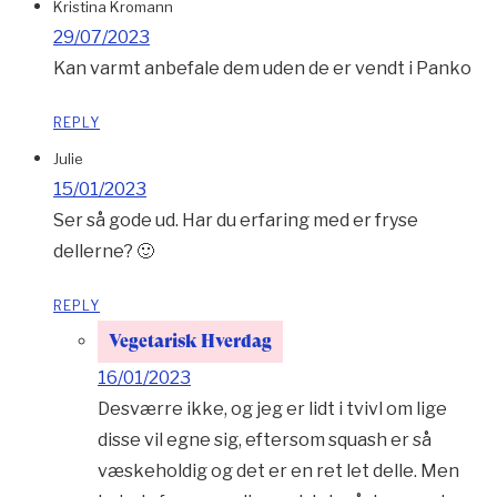
Kristina Kromann
29/07/2023
Kan varmt anbefale dem uden de er vendt i Panko
REPLY
Julie
15/01/2023
Ser så gode ud. Har du erfaring med er fryse
dellerne? 🙂
REPLY
Vegetarisk Hverdag
16/01/2023
Desværre ikke, og jeg er lidt i tvivl om lige
disse vil egne sig, eftersom squash er så
væskeholdig og det er en ret let delle. Men