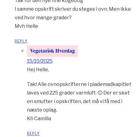
Tak for den nye fine kogebog
I samme opskrift skriver du steges i ovn. Men ikke
ved hvor mange grader?
Mvh Helle
REPLY
Vegetarisk Hverdag
15/10/2025
Hej Helle,
Tak! Alle ovnopskrifterne i plademadkapitlet
laves ved 225 grader varmluft. 🙂 Der er sket
en smutter i opskriften, det må vi få med i
næste oplag.
Kh Camilla
REPLY