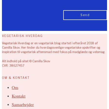
VEGETARISK HVERDAG
Vegetarisk Hverdag er en vegetarisk blog startet i efteråret 2018 af
Camilla Skov. Her finder du hverdagsvenlige vegetariske opskrifter og
inspiration til vegetarisk aftensmad med fokus på madglæde og velsmag.
Alt indhold på sitet © Camilla Skov
CVR: 38627457
OM & KONTAKT
Om
Kontakt
Samarbejder