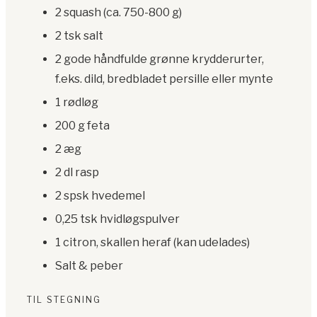
2 squash (ca. 750-800 g)
2 tsk salt
2 gode håndfulde grønne krydderurter,
f.eks. dild, bredbladet persille eller mynte
1 rødløg
200 g feta
2 æg
2 dl rasp
2 spsk hvedemel
0,25 tsk hvidløgspulver
1 citron, skallen heraf (kan udelades)
Salt & peber
TIL STEGNING