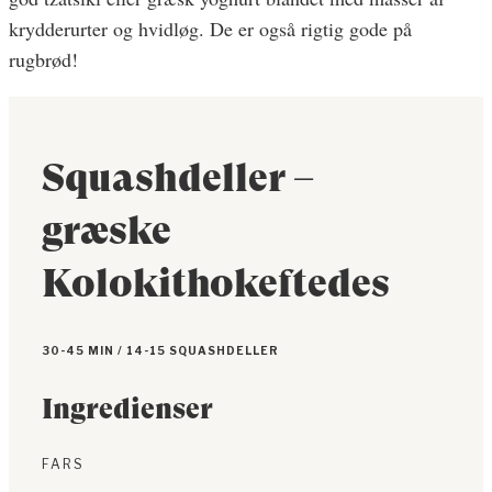
krydderurter og hvidløg. De er også rigtig gode på
rugbrød!
Squashdeller –
græske
Kolokithokeftedes
30-45 MIN / 14-15 SQUASHDELLER
Ingredienser
FARS