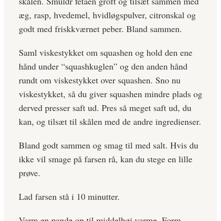
skålen. Smuldr fetaen groft og tilsæt sammen med
æg, rasp, hvedemel, hvidløgspulver, citronskal og
godt med friskkværnet peber. Bland sammen.
Saml viskestykket om squashen og hold den ene
hånd under “squashkuglen” og den anden hånd
rundt om viskestykket over squashen. Sno nu
viskestykket, så du giver squashen mindre plads og
derved presser saft ud. Pres så meget saft ud, du
kan, og tilsæt til skålen med de andre ingredienser.
Bland godt sammen og smag til med salt. Hvis du
ikke vil smage på farsen rå, kan du stege en lille
prøve.
Lad farsen stå i 10 minutter.
Varm en pande op til middelhøj varme. Form