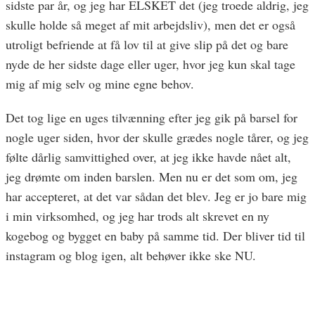
sidste par år, og jeg har ELSKET det (jeg troede aldrig, jeg
skulle holde så meget af mit arbejdsliv), men det er også
utroligt befriende at få lov til at give slip på det og bare
nyde de her sidste dage eller uger, hvor jeg kun skal tage
mig af mig selv og mine egne behov.
Det tog lige en uges tilvænning efter jeg gik på barsel for
nogle uger siden, hvor der skulle grædes nogle tårer, og jeg
følte dårlig samvittighed over, at jeg ikke havde nået alt,
jeg drømte om inden barslen. Men nu er det som om, jeg
har accepteret, at det var sådan det blev. Jeg er jo bare mig
i min virksomhed, og jeg har trods alt skrevet en ny
kogebog og bygget en baby på samme tid. Der bliver tid til
instagram og blog igen, alt behøver ikke ske NU.