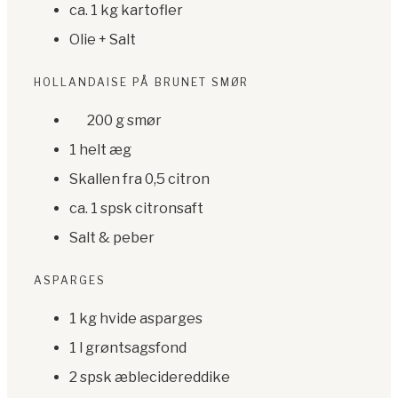
ca. 1 kg kartofler
Olie + Salt
HOLLANDAISE PÅ BRUNET SMØR
200 g smør
1 helt æg
Skallen fra 0,5 citron
ca. 1 spsk citronsaft
Salt & peber
ASPARGES
1 kg hvide asparges
1 l grøntsagsfond
2 spsk æblecidereddike