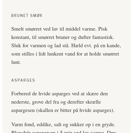
BRUNET SMØR
Smelt smørret ved lav til middel varme. Pisk
konstant, til smørret bruner og dufter fantastisk.
Sluk for varmen og lad stå. Hæld evt. på en kande,
som stilles i lidt lunkent vand for at holde smørret
lunt.
ASPARGES
Forbered de hvide asparges ved at skære den
nederste, grove del fra og derefter skrælle
aspargesen (skallen er bitter på hvide asparges).
Varm fond, eddike, salt og sukker op i en gryde.
Blanchér aspargesen i 5 min ved lav varme. Den