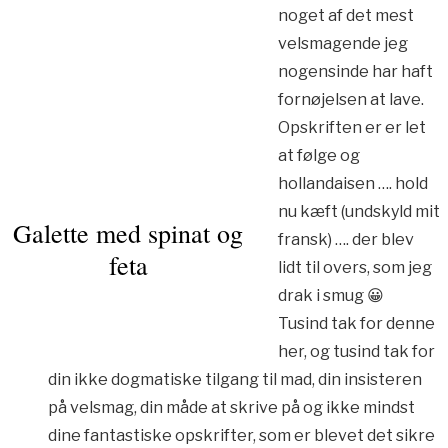
noget af det mest
velsmagende jeg
nogensinde har haft
fornøjelsen at lave.
Opskriften er er let
at følge og
hollandaisen …. hold
nu kæft (undskyld mit
Galette med spinat og
fransk) …. der blev
feta
lidt til overs, som jeg
drak i smug 😀
Tusind tak for denne
her, og tusind tak for
din ikke dogmatiske tilgang til mad, din insisteren
på velsmag, din måde at skrive på og ikke mindst
dine fantastiske opskrifter, som er blevet det sikre