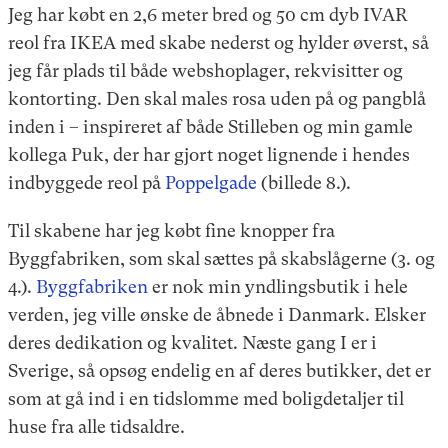
Jeg har købt en 2,6 meter bred og 50 cm dyb IVAR
reol fra IKEA med skabe nederst og hylder øverst, så
jeg får plads til både webshoplager, rekvisitter og
kontorting. Den skal males rosa uden på og pangblå
inden i – inspireret af både Stilleben og min gamle
kollega Puk, der har gjort noget lignende i hendes
indbyggede reol på
Poppelgade
(billede 8.).
Til skabene har jeg købt fine knopper fra
Byggfabriken, som skal sættes på skabslågerne (3. og
4.).
Byggfabriken
er nok min yndlingsbutik i hele
verden, jeg ville ønske de åbnede i Danmark. Elsker
deres dedikation og kvalitet. Næste gang I er i
Sverige, så opsøg endelig en af deres butikker, det er
som at gå ind i en tidslomme med boligdetaljer til
huse fra alle tidsaldre.