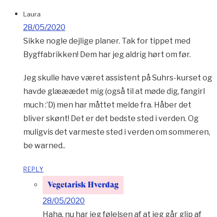
Laura
28/05/2020
Sikke nogle dejlige planer. Tak for tippet med
Bygffabrikken! Dem har jeg aldrig hørt om før.
Jeg skulle have været assistent på Suhrs-kurset og
havde glææædet mig (også til at møde dig, fangirl
much :’D) men har måttet melde fra. Håber det
bliver skønt! Det er det bedste sted i verden. Og
muligvis det varmeste sted i verden om sommeren,
be warned..
REPLY
Vegetarisk Hverdag
28/05/2020
Haha, nu har jeg følelsen af at jeg går glip af