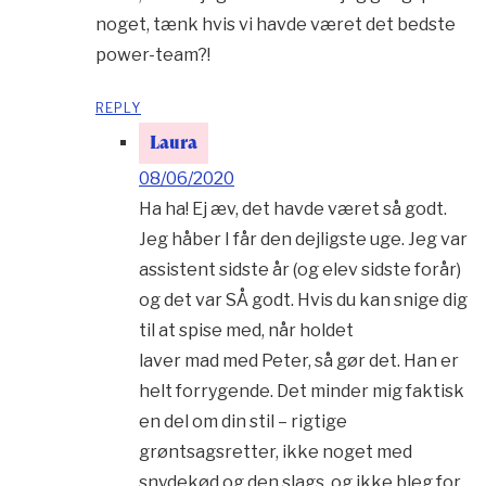
noget, tænk hvis vi havde været det bedste
power-team?!
REPLY
Laura
08/06/2020
Ha ha! Ej æv, det havde været så godt.
Jeg håber I får den dejligste uge. Jeg var
assistent sidste år (og elev sidste forår)
og det var SÅ godt. Hvis du kan snige dig
til at spise med, når holdet
laver mad med Peter, så gør det. Han er
helt forrygende. Det minder mig faktisk
en del om din stil – rigtige
grøntsagsretter, ikke noget med
snydekød og den slags, og ikke bleg for