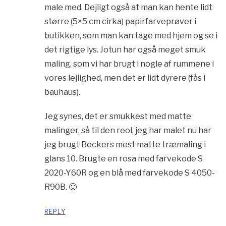
male med. Dejligt også at man kan hente lidt
større (5×5 cm cirka) papirfarveprøver i
butikken, som man kan tage med hjem og se i
det rigtige lys. Jotun har også meget smuk
maling, som vi har brugt i nogle af rummene i
vores lejlighed, men det er lidt dyrere (fås i
bauhaus).
Jeg synes, det er smukkest med matte
malinger, så til den reol, jeg har malet nu har
jeg brugt Beckers mest matte træmaling i
glans 10. Brugte en rosa med farvekode S
2020-Y60R og en blå med farvekode S 4050-
R90B. 🙂
REPLY