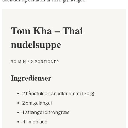
Tom Kha – Thai
nudelsuppe
30 MIN / 2 PORTIONER
Ingredienser
2 håndfulde risnudler 5mm (130 g)
2 cm galangal
1 stængel citrongræs
4 limeblade