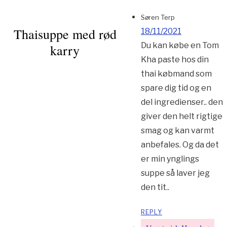
Søren Terp
Thaisuppe med rød
18/11/2021
Du kan købe en Tom
karry
Kha paste hos din
thai købmand som
spare dig tid og en
del ingredienser.. den
giver den helt rigtige
smag og kan varmt
anbefales. Og da det
er min ynglings
suppe så laver jeg
den tit..
REPLY