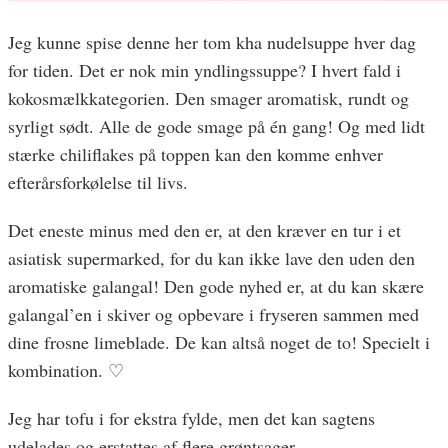
Jeg kunne spise denne her tom kha nudelsuppe hver dag
for tiden. Det er nok min yndlingssuppe? I hvert fald i
kokosmælkkategorien. Den smager aromatisk, rundt og
syrligt sødt. Alle de gode smage på én gang! Og med lidt
stærke chiliflakes på toppen kan den komme enhver
efterårsforkølelse til livs.
Det eneste minus med den er, at den kræver en tur i et
asiatisk supermarked, for du kan ikke lave den uden den
aromatiske galangal! Den gode nyhed er, at du kan skære
galangal’en i skiver og opbevare i fryseren sammen med
dine frosne limeblade. De kan altså noget de to! Specielt i
kombination. ♡
Jeg har tofu i for ekstra fylde, men det kan sagtens
udelades og erstattes af flere grøntsager.