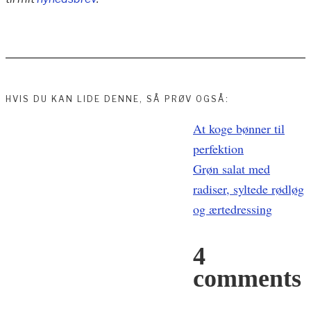
HVIS DU KAN LIDE DENNE, SÅ PRØV OGSÅ:
Indlægsnavigation
At koge bønner til
perfektion
Grøn salat med
radiser, syltede rødløg
og ærtedressing
4
comments