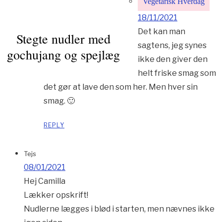
Vegetarisk Hverdag
18/11/2021
Det kan man
Stegte nudler med
sagtens, jeg synes
gochujang og spejlæg
ikke den giver den
helt friske smag som
det gør at lave den som her. Men hver sin
smag. 🙂
REPLY
Tejs
08/01/2021
Hej Camilla
Lækker opskrift!
Nudlerne lægges i blød i starten, men nævnes ikke