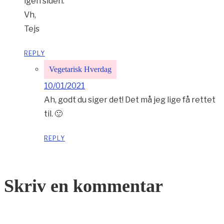
igen siden.
Vh,
Tejs
REPLY
Vegetarisk Hverdag
10/01/2021
Ah, godt du siger det! Det må jeg lige få rettet
til. 🙂
REPLY
Skriv en kommentar