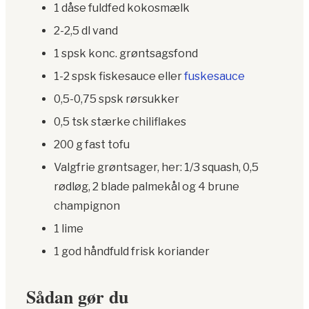
1 dåse fuldfed kokosmælk
2-2,5 dl vand
1 spsk konc. grøntsagsfond
1-2 spsk fiskesauce eller
fuskesauce
0,5-0,75 spsk rørsukker
0,5 tsk stærke chiliflakes
200 g fast tofu
Valgfrie grøntsager, her: 1/3 squash, 0,5
rødløg, 2 blade palmekål og 4 brune
champignon
1 lime
1 god håndfuld frisk koriander
Sådan gør du