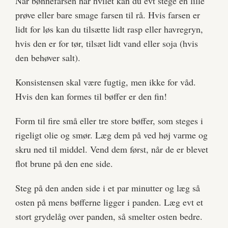
Når bønnefarsen har hvilet kan du evt stege en lille
prøve eller bare smage farsen til rå. Hvis farsen er
lidt for løs kan du tilsætte lidt rasp eller havregryn,
hvis den er for tør, tilsæt lidt vand eller soja (hvis
den behøver salt).
Konsistensen skal være fugtig, men ikke for våd.
Hvis den kan formes til bøffer er den fin!
Form til fire små eller tre store bøffer, som steges i
rigeligt olie og smør. Læg dem på ved høj varme og
skru ned til middel. Vend dem først, når de er blevet
flot brune på den ene side.
Steg på den anden side i et par minutter og læg så
osten på mens bøfferne ligger i panden. Læg evt et
stort grydelåg over panden, så smelter osten bedre.