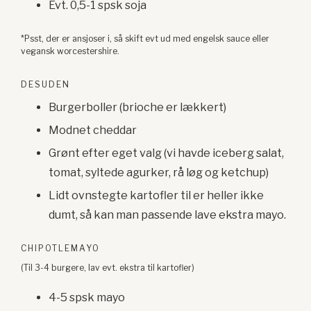
Evt. 0,5-1 spsk soja
*Psst, der er ansjoser i, så skift evt ud med engelsk sauce eller
vegansk worcestershire.
DESUDEN
Burgerboller (brioche er lækkert)
Modnet cheddar
Grønt efter eget valg (vi havde iceberg salat,
tomat, syltede agurker, rå løg og ketchup)
Lidt ovnstegte kartofler til er heller ikke
dumt, så kan man passende lave ekstra mayo.
CHIPOTLEMAYO
(Til 3-4 burgere, lav evt. ekstra til kartofler)
4-5 spsk mayo