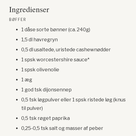
Ingredienser
BØFFER
1 dåse sorte bønner (ca. 240g)
1,5 dl havregryn
0,5 dl usaltede, uristede cashewnødder
1 spsk worcestershire sauce*
1 spsk olivenolie
1 æg
1 god tsk dijonsennep
0,5 tsk løgpulver eller 1 spsk ristede løg (knus
til pulver)
0,5 tsk røget paprika
0,25-0,5 tsk salt og masser af peber