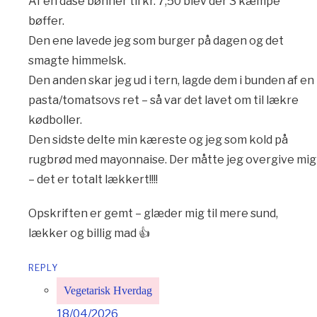
Af en dåse bønner til kr. 7,50 blev der 3 kæmpe
bøffer.
Den ene lavede jeg som burger på dagen og det
smagte himmelsk.
Den anden skar jeg ud i tern, lagde dem i bunden af en
pasta/tomatsovs ret – så var det lavet om til lækre
kødboller.
Den sidste delte min kæreste og jeg som kold på
rugbrød med mayonnaise. Der måtte jeg overgive mig
– det er totalt lækkert!!!!
Opskriften er gemt – glæder mig til mere sund,
lækker og billig mad 👍
REPLY
Vegetarisk Hverdag
18/04/2026