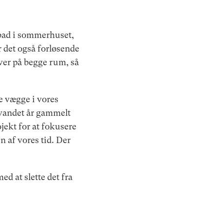
 bad i sommerhuset,
r det også forløsende
over på begge rum, så
le vægge i vores
lvandet år gammelt
ojekt for at fokusere
n af vores tid. Der
d at slette det fra