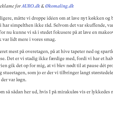
reklame for
AURO.dk
&
Økomaling.dk
ligere, måtte vi droppe idéen om at lave nyt køkken og
i har simpelthen ikke råd. Selvom det var skuffende, va
 for nu kunne vi så i stedet fokusere på at lave en make
sk var lidt mere i vores smag.
eret mest på overetagen, på at hive tapeter ned og spart
 Det er vi stadig ikke færdige med, fordi vi har et ha
ien gik det op for mig, at vi blev nødt til at pause dét pr
 stueetagen, som jo er der vi tilbringer langt størstedele
 der var løgn.
m så sådan her ud, hvis I på mirakuløs vis er lykkedes me