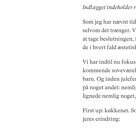
Indlægget indeholder 
Som jeg har nævnt tid
selvom det trænger. V
at tage beslutningen,
de i hvert fald æsteti
Vi har indtil nu fokus
kommende soveværelse.
barn. Og inden julefer
på noget andet: nemlig
lignede nemlig noget,
First up: køkkenet. So
jeres erindring: