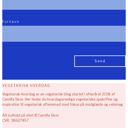
Fornavn
VEGETARISK HVERDAG
Vegetarisk Hverdag er en vegetarisk blog startet i efteråret 2018 af
Camilla Skov. Her finder du hverdagsvenlige vegetariske opskrifter og
inspiration til vegetarisk aftensmad med fokus på madglæde og velsmag.
Alt indhold på sitet © Camilla Skov
CVR: 38627457