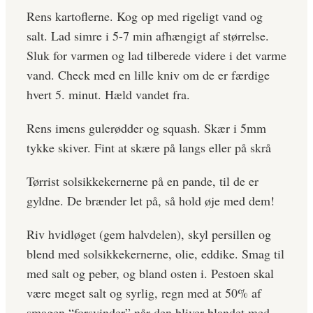
Rens kartoflerne. Kog op med rigeligt vand og
salt. Lad simre i 5-7 min afhængigt af størrelse.
Sluk for varmen og lad tilberede videre i det varme
vand. Check med en lille kniv om de er færdige
hvert 5. minut. Hæld vandet fra.
Rens imens gulerødder og squash. Skær i 5mm
tykke skiver. Fint at skære på langs eller på skrå
Tørrist solsikkekernerne på en pande, til de er
gyldne. De brænder let på, så hold øje med dem!
Riv hvidløget (gem halvdelen), skyl persillen og
blend med solsikkekernerne, olie, eddike. Smag til
med salt og peber, og bland osten i. Pestoen skal
være meget salt og syrlig, regn med at 50% af
smagen “forsvinder” når den bliver blandet med