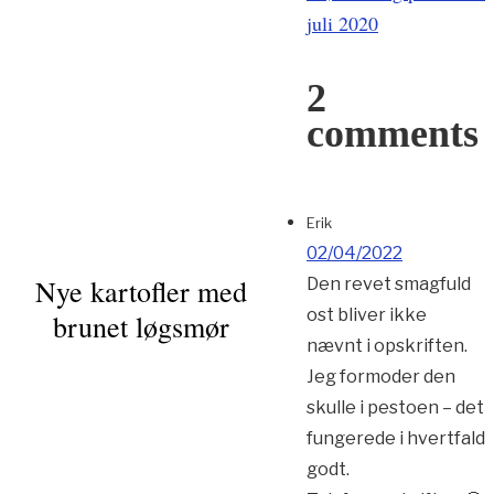
juli 2020
2
comments
Erik
02/04/2022
Nye kartofler med
Den revet smagfuld
ost bliver ikke
brunet løgsmør
nævnt i opskriften.
Jeg formoder den
skulle i pestoen – det
fungerede i hvertfald
godt.