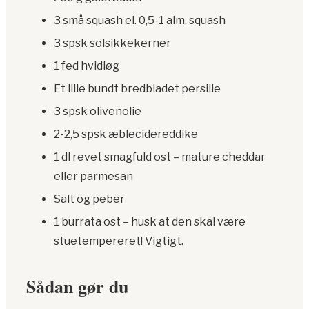
3 små squash el. 0,5-1 alm. squash
3 spsk solsikkekerner
1 fed hvidløg
Et lille bundt bredbladet persille
3 spsk olivenolie
2-2,5 spsk æblecidereddike
1 dl revet smagfuld ost – mature cheddar
eller parmesan
Salt og peber
1 burrata ost – husk at den skal være
stuetempereret! Vigtigt.
Sådan gør du