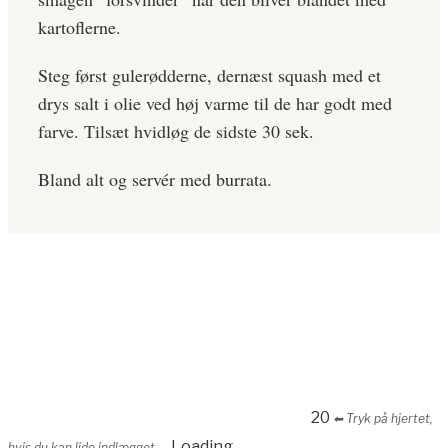
kartoflerne.
Steg først gulerødderne, dernæst squash med et
drys salt i olie ved høj varme til de har godt med
farve. Tilsæt hvidløg de sidste 30 sek.
Bland alt og servér med burrata.
20
⬅︎ Tryk på hjertet,
Loading...
hvis du kan lide indlægget