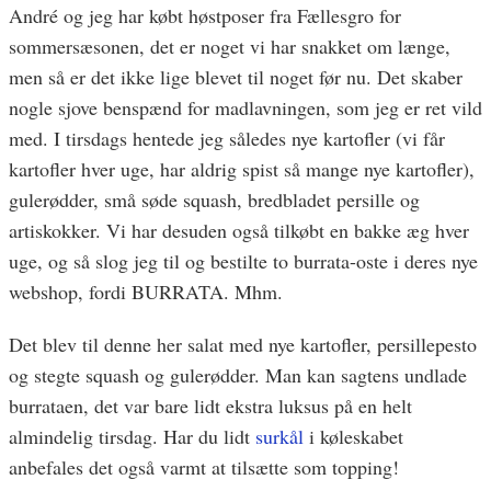
André og jeg har købt høstposer fra Fællesgro for
sommersæsonen, det er noget vi har snakket om længe,
men så er det ikke lige blevet til noget før nu. Det skaber
nogle sjove benspænd for madlavningen, som jeg er ret vild
med. I tirsdags hentede jeg således nye kartofler (vi får
kartofler hver uge, har aldrig spist så mange nye kartofler),
gulerødder, små søde squash, bredbladet persille og
artiskokker. Vi har desuden også tilkøbt en bakke æg hver
uge, og så slog jeg til og bestilte to burrata-oste i deres nye
webshop, fordi BURRATA. Mhm.
Det blev til denne her salat med nye kartofler, persillepesto
og stegte squash og gulerødder. Man kan sagtens undlade
burrataen, det var bare lidt ekstra luksus på en helt
almindelig tirsdag. Har du lidt
surkål
i køleskabet
anbefales det også varmt at tilsætte som topping!