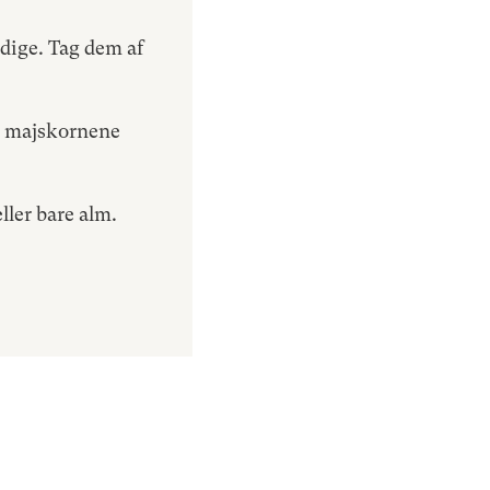
rdige. Tag dem af
ve majskornene
ller bare alm.