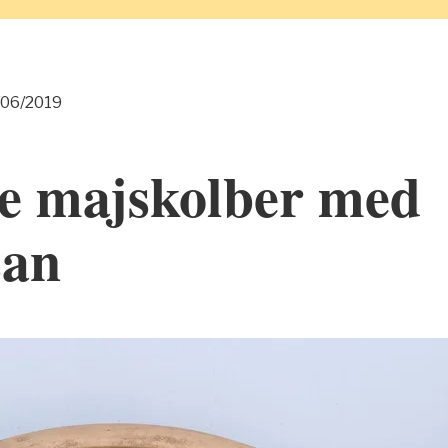
/06/2019
de majskolber med
san