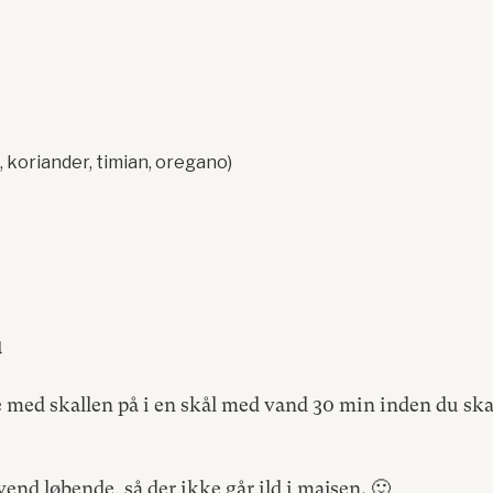
e, koriander, timian, oregano)
u
med skallen på i en skål med vand 30 min inden du skal g
vend løbende, så der ikke går ild i majsen. 🙂