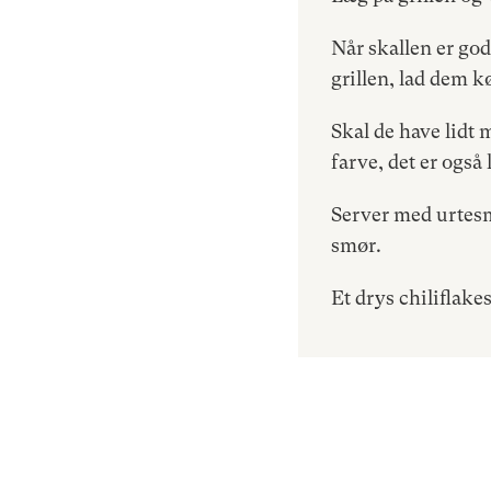
Når skallen er god
grillen, lad dem kø
Skal de have lidt
farve, det er også
Server med urtesmø
smør.
Et drys chiliflake