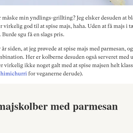
r måske min yndlings-grillting? Jeg elsker desuden at 
r virkelig god til at spise majs, haha. Uden at få majs i
t. Burde sgu få en slags pris.
ar år siden, at jeg prøvede at spise majs med parmesan, og 
mbination. Her er kolberne desuden også serveret med 
er virkelig ikke noget galt med at spise majsen helt klas
chimichurri
for veganerne derude).
 majskolber med parmesan