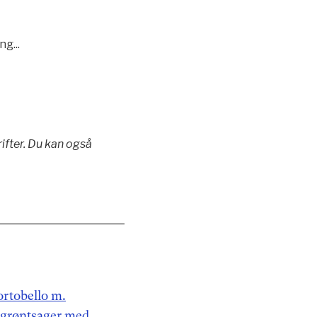
g...
ifter. Du kan også
ortobello m.
 grøntsager med