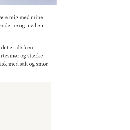
blære mig med mine
 tænderne og med en
det er altså en
urtesmør og stærke
sisk med salt og smør