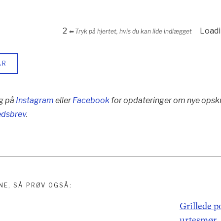
2
Loadin
⬅︎ Tryk på hjertet, hvis du kan lide indlægget
AR
g på
Instagram
eller
Facebook
for opdateringer om nye opskr
edsbrev
.
NE, SÅ PRØV OGSÅ:
igation
Grillede p
urtesmør,