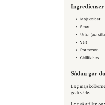
Ingredienser
Majskolber
Smør
Urter (persill
Salt
Parmesan
Chiliflakes
Sådan gør d
Læg majskolberne 
godt våde.
Læg på grillen og 