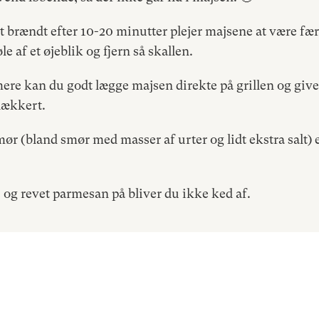
t brændt efter 10-20 minutter plejer majsene at være fæ
le af et øjeblik og fjern så skallen.
 mere kan du godt lægge majsen direkte på grillen og gi
 lækkert.
r (bland smør med masser af urter og lidt ekstra salt) e
s og revet parmesan på bliver du ikke ked af.