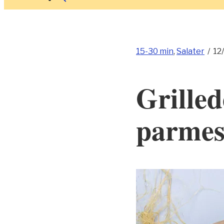
15-30 min
,
Salater
/
12
Grille
parme