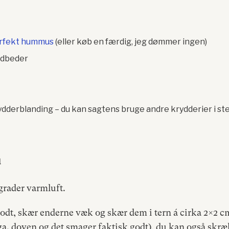
rfekt hummus
(eller køb en færdig, jeg dømmer ingen)
ødbeder
rydderblanding – du kan sagtens bruge andre krydderier i st
u
grader varmluft.
odt, skær enderne væk og skær dem i tern á cirka 2×2 cm
ga. doven og det smager faktisk godt), du kan også skræ