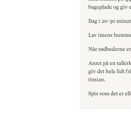
bageplade og giv e
Bag i 20-30 minut
Lav imens humm
Når rødbederne er 
Anret på en talle
giv det hele lidt f
timian.
Spis som det er el