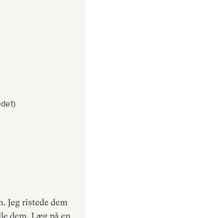
edet)
. Jeg ristede dem
lle dem. Læg på en