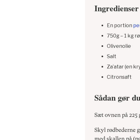
Ingredienser
En portion
pe
750g – 1 kg r
Olivenolie
Salt
Za’atar (en k
Citronsaft
Sådan gør d
Sæt ovnen på 225 
Skyl rødbederne g
med skallen på (p