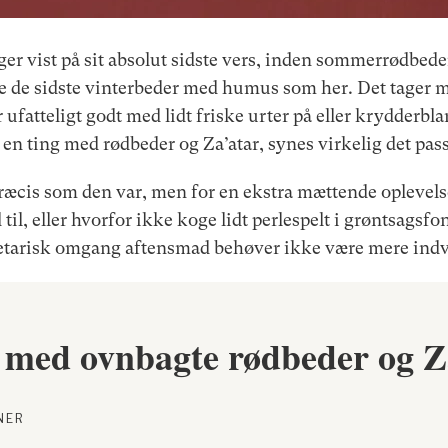
r vist på sit absolut sidste vers, inden sommerrødbe
e de sidste vinterbeder med humus som her. Det tager m
 ufatteligt godt med lidt friske urter på eller krydderb
r en ting med rødbeder og Za’atar, synes virkelig det pa
 præcis som den var, men for en ekstra mættende oplevels
d til, eller hvorfor ikke koge lidt perlespelt i grøntsags
etarisk omgang aftensmad behøver ikke være mere indvi
ed ovnbagte rødbeder og Z
NER