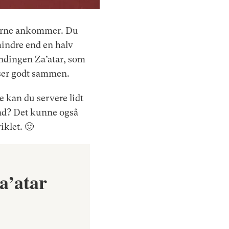
derne ankommer. Du
indre end en halv
landingen Za’atar, som
sser godt sammen.
e kan du servere lidt
fond? Det kunne også
klet. 🙂
a’atar