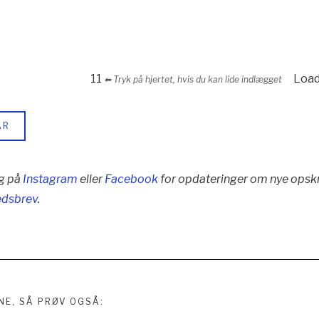
11
Loadi
⬅︎ Tryk på hjertet, hvis du kan lide indlægget
AR
g på
Instagram
eller
Facebook
for opdateringer om nye opskr
edsbrev
.
NE, SÅ PRØV OGSÅ: