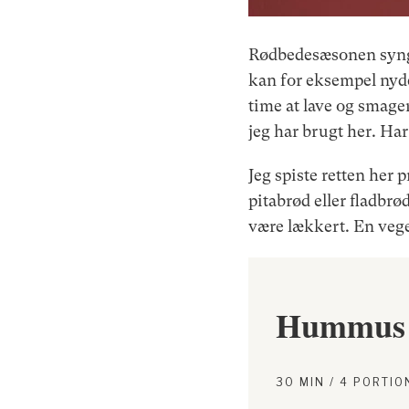
Rødbedesæsonen synge
kan for eksempel nyd
time at lave og smager
jeg har brugt her. Ha
Jeg spiste retten her
pitabrød eller fladbrø
være lækkert. En veg
Hummus m
30 MIN / 4 PORTIO