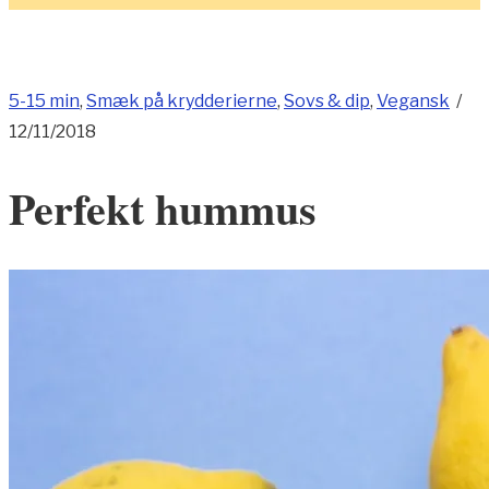
5-15 min
,
Smæk på krydderierne
,
Sovs & dip
,
Vegansk
/
12/11/2018
Perfekt hummus