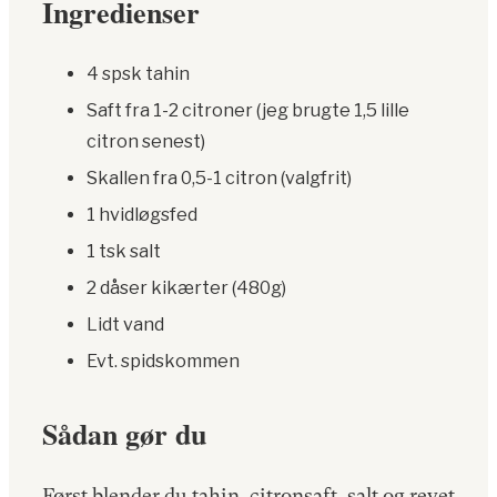
Ingredienser
4 spsk tahin
Saft fra 1-2 citroner (jeg brugte 1,5 lille
citron senest)
Skallen fra 0,5-1 citron (valgfrit)
1 hvidløgsfed
1 tsk salt
2 dåser kikærter (480g)
Lidt vand
Evt. spidskommen
Sådan gør du
Først blender du tahin, citronsaft, salt og revet