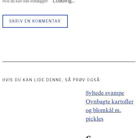
Loading...
hvis du kan lide indlægget
SKRIV EN KOMMENTAR
HVIS DU KAN LIDE DENNE, SÅ PRØV OGSÅ:
Indlægsnavigation
Syltede svampe
Ovnbagte kartofler
og blomkål m.
pickles