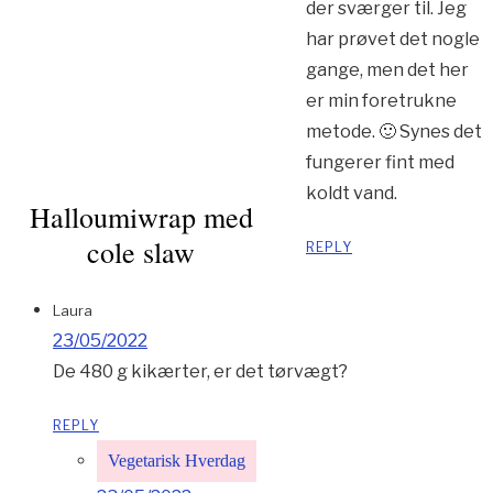
der sværger til. Jeg
har prøvet det nogle
gange, men det her
er min foretrukne
metode. 🙂 Synes det
fungerer fint med
koldt vand.
Halloumiwrap med
cole slaw
REPLY
Laura
23/05/2022
De 480 g kikærter, er det tørvægt?
REPLY
Vegetarisk Hverdag