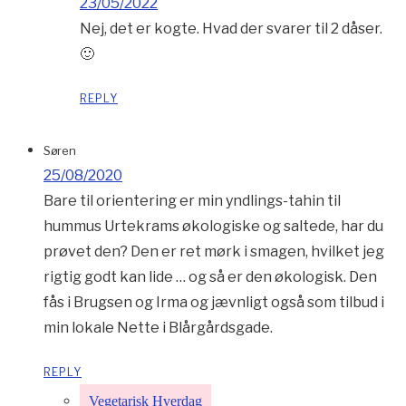
23/05/2022
Nej, det er kogte. Hvad der svarer til 2 dåser.
🙂
REPLY
Søren
25/08/2020
Bare til orientering er min yndlings-tahin til
hummus Urtekrams økologiske og saltede, har du
prøvet den? Den er ret mørk i smagen, hvilket jeg
rigtig godt kan lide … og så er den økologisk. Den
fås i Brugsen og Irma og jævnligt også som tilbud i
min lokale Nette i Blårgårdsgade.
REPLY
Vegetarisk Hverdag