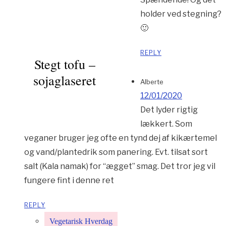
holder ved stegning?
🙂
REPLY
Stegt tofu –
sojaglaseret
Alberte
12/01/2020
Det lyder rigtig
lækkert. Som
veganer bruger jeg ofte en tynd dej af kikærtemel
og vand/plantedrik som panering. Evt. tilsat sort
salt (Kala namak) for “ægget” smag. Det tror jeg vil
fungere fint i denne ret
REPLY
Vegetarisk Hverdag