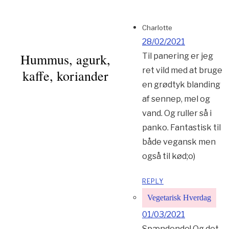
Charlotte
28/02/2021
Hummus, agurk,
Til panering er jeg
ret vild med at bruge
kaffe, koriander
en grødtyk blanding
af sennep, mel og
vand. Og ruller så i
panko. Fantastisk til
både vegansk men
også til kød;o)
REPLY
Vegetarisk Hverdag
01/03/2021
Spændende! Og det