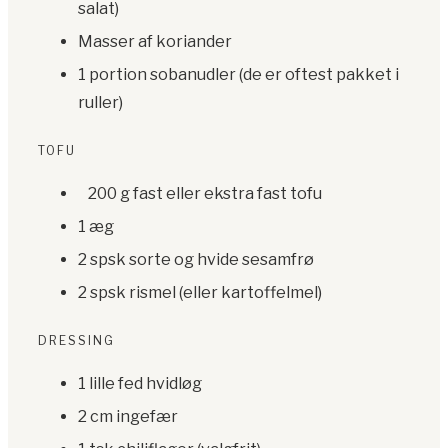
salat)
Masser af koriander
1 portion sobanudler (de er oftest pakket i
ruller)
TOFU
200 g fast eller ekstra fast tofu
1 æg
2 spsk sorte og hvide sesamfrø
2 spsk rismel (eller kartoffelmel)
DRESSING
1 lille fed hvidløg
2 cm ingefær