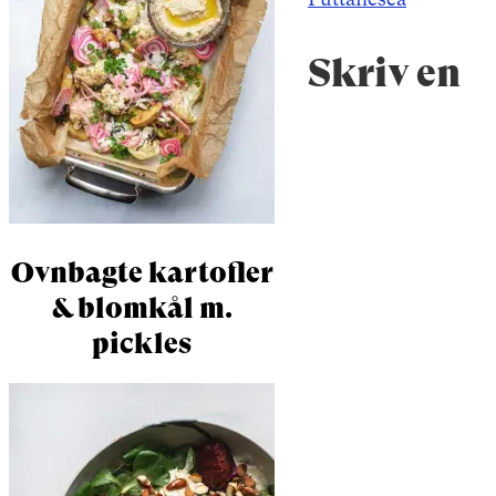
Skriv en
Ovnbagte kartofler
& blomkål m.
pickles