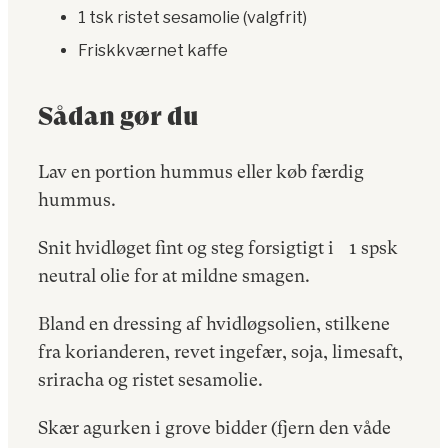
1 tsk ristet sesamolie (valgfrit)
Friskkværnet kaffe
Sådan gør du
Lav en portion hummus eller køb færdig
hummus.
Snit hvidløget fint og steg forsigtigt i 1 spsk
neutral olie for at mildne smagen.
Bland en dressing af hvidløgsolien, stilkene
fra korianderen, revet ingefær, soja, limesaft,
sriracha og ristet sesamolie.
Skær agurken i grove bidder (fjern den våde