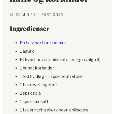
15-30 MIN / 2-4 PORTIONER
Ingredienser
En halv portion hummus
1 agurk
Et kvart hoved spidskål eller lign. (valgfrit)
1 bundt koriander
1 fed hvidløg + 1 spsk neutral olie
1 tsk revet ingefær
2 spsk soja
1 spsk limesaft
1 tsk sriracha eller anden chilisauce