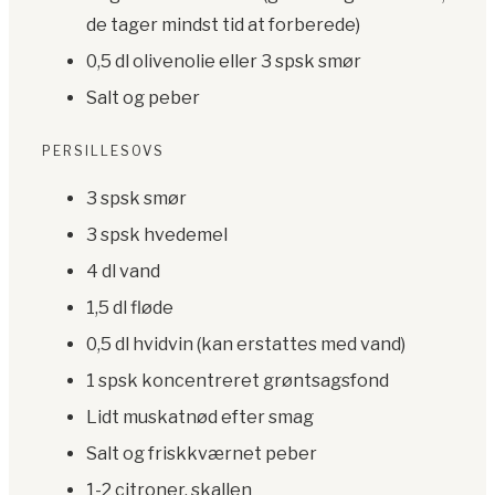
de tager mindst tid at forberede)
0,5 dl olivenolie eller 3 spsk smør
Salt og peber
PERSILLESOVS
3 spsk smør
3 spsk hvedemel
4 dl vand
1,5 dl fløde
0,5 dl hvidvin (kan erstattes med vand)
1 spsk koncentreret grøntsagsfond
Lidt muskatnød efter smag
Salt og friskkværnet peber
1-2 citroner, skallen