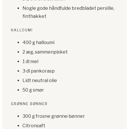
Nogle gode håndfulde bredbladet persille,
finthakket
HALLOUMI
400 g halloumi
2 æg, sammenpisket
1 dl mel
3 dl pankorasp
Lidt neutral olie
50 g smør
GRØNNE BØNNER
300 g frosne grønne bønner
Citronsaft