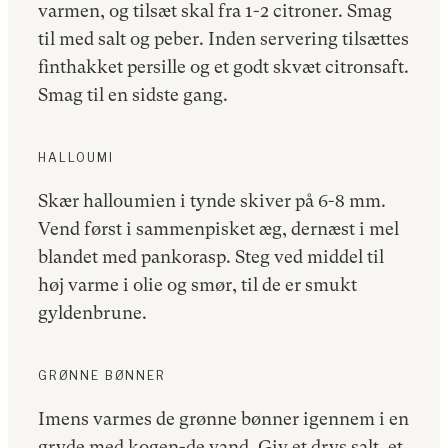
varmen, og tilsæt skal fra 1-2 citroner. Smag
til med salt og peber. Inden servering tilsættes
finthakket persille og et godt skvæt citronsaft.
Smag til en sidste gang.
HALLOUMI
Skær halloumien i tynde skiver på 6-8 mm.
Vend først i sammen­pisket æg, dernæst i mel
blandet med pankorasp. Steg ved middel til
høj varme i olie og smør, til de er smukt
gyldenbrune.
GRØNNE BØNNER
Imens varmes de grønne bønner igennem i en
gryde med kogen-de vand. Giv et drys salt, et