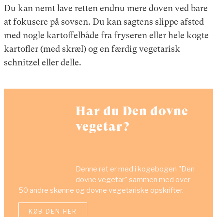
Du kan nemt lave retten endnu mere doven ved bare
at fokusere på sovsen. Du kan sagtens slippe afsted
med nogle kartoffelbåde fra fryseren eller hele kogte
kartofler (med skræl) og en færdig vegetarisk
schnitzel eller delle.
Har du Den dovne
vegetar?
Denne ret er med i kogebogen "Den
dovne vegetar" sammen med over
50 andre skønne og dovne vegetariske opskrifter.
KØB DEN HER