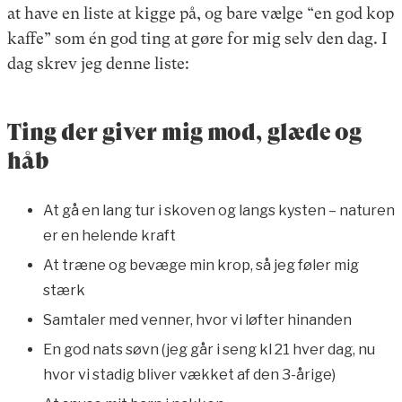
at have en liste at kigge på, og bare vælge “en god kop
kaffe” som én god ting at gøre for mig selv den dag. I
dag skrev jeg denne liste:
Ting der giver mig mod, glæde og
håb
At gå en lang tur i skoven og langs kysten – naturen
er en helende kraft
At træne og bevæge min krop, så jeg føler mig
stærk
Samtaler med venner, hvor vi løfter hinanden
En god nats søvn (jeg går i seng kl 21 hver dag, nu
hvor vi stadig bliver vækket af den 3-årige)