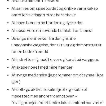
At snuse mit barn i nakken
At samles om spisebordet og drikke varm kakao
om eftermiddagen efter børnehave
At have hænderne i jorden og dyrke den
At observere en sovende humlebi i en blomst
De unge mennesker fra den grønne
ungdomsbevægelse, der skriver og demonstrerer
for en bedre fremtid
At indrette mig med farver og kunst på væggene
At skabe noget med mine hænder
At synge med andre (jeg drømmer om at synge i kor
igen)
At deltage aktivt i lokalmiljøet og skabe et
mødested med andre fra landsbyen –
frivilligarbejde for et bedre lokalsamfund har været